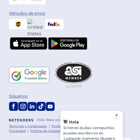
Métodos de envío
Síguenos
2026. Todos los derechos reservados
👋
Hola
Términos y Condiciones
|
Política de personalización
|
Política de
Si tienes dudas o preguntas,
Privacidad
|
Política de Cookies
|
Mapa del sitio
puedes escribirnos en
cualquier momento. Nuestro