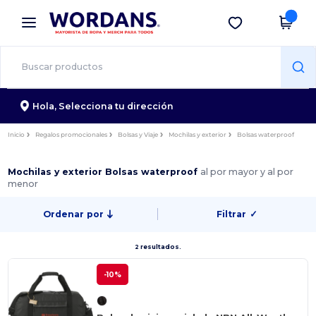
×
App de Wordans
Descargar app
¡Mejores precios en app!
Hola,
Selecciona tu dirección
Inicio
Regalos promocionales
Bolsas y Viaje
Mochilas y exterior
Bolsas waterproof
Mochilas y exterior Bolsas waterproof
al por mayor y al por
menor
Ordenar por
Filtrar
✓
2 resultados.
-10%