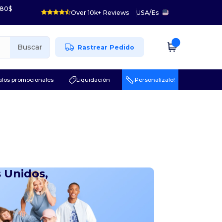
 80$
Over 10k+ Reviews
USA
/
Es
Buscar
Rastrear Pedido
los promocionales
Liquidación
¡Personalízalo!
 Unidos,