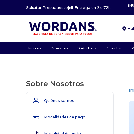
¡N
Solicitar Presupuesto
|
Entrega en 24-72h
Ho
Marcas
Camisetas
Sudaderas
Deportivo
P
Sobre Nosotros
In
Quiénes somos
Modalidades de pago
Modalidad de envío