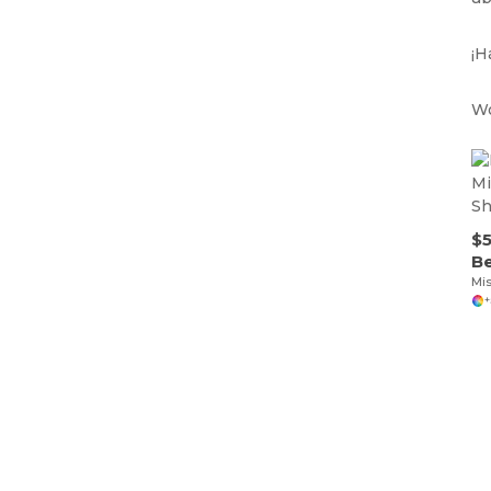
¡H
Wo
$5
B
+