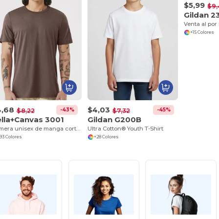
$5,99
$9,
Gildan 2
+15 Colores
4,68
$4,03
-43%
-45%
$8,22
$7,32
lla+Canvas 3001
Gildan G200B
Remera unisex de manga corta Jersey
Ultra Cotton® Youth T-Shirt
93 Colores
+28 Colores