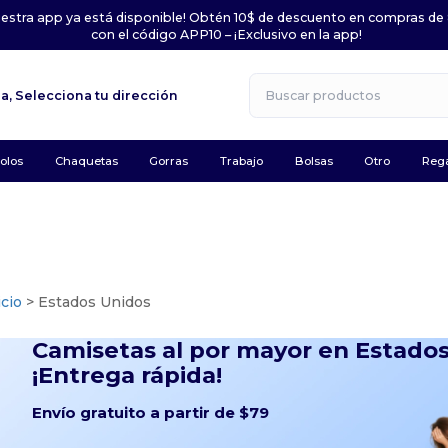
uestra app ya está disponible! Obtén 10$ de descuento en compras de
con el código APP10 – ¡Exclusivo en la app!
la,
Selecciona tu dirección
olos
Chaquetas
Gorras
Trabajo
Bolsas
Otro
Rega
icio
> Estados Unidos
Camisetas al por mayor en Estados
¡Entrega rápida!
Envío gratuito a partir de $79