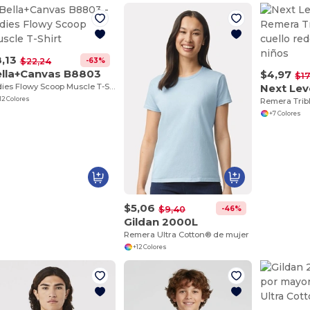
,13
-63%
$22,24
lla+Canvas B8803
$4,97
$17
Ladies Flowy Scoop Muscle T-Shirt
Next Lev
12 Colores
+7 Colores
$5,06
-46%
$9,40
Gildan 2000L
Remera Ultra Cotton® de mujer
+12 Colores