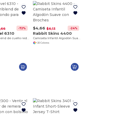
$4,66
-72%
-24%
,66
$6,13
el 6310
Rabbit Skins 4400
Remera Triblend de cuello redondo para niños
Camiseta Infantil Algodón Suave con Broches
+20 Colores