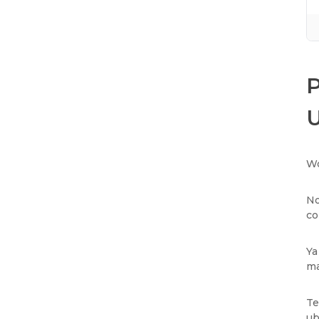
P
U
Wo
No
co
Ya
ma
Te
ub