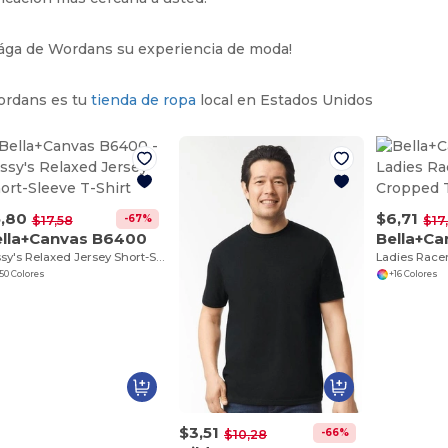
ága de Wordans su experiencia de moda!
rdans es tu
tienda de ropa
local en Estados Unidos
,80
$6,71
-67%
$17,58
$17
ella+Canvas B6400
Bella+C
Missy's Relaxed Jersey Short-Sleeve T-Shirt
50 Colores
+16 Colores
$3,51
-66%
$10,28