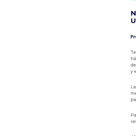
N
U
Fr
Te
há
de
y 
La
me
pa
Pa
re