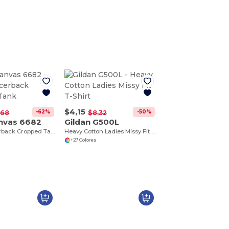
$4,15
-62%
-50%
,68
$8,32
anvas 6682
Gildan G500L
Ladies Racerback Cropped Tank
Heavy Cotton Ladies Missy Fit T-Shirt
+27 Colores