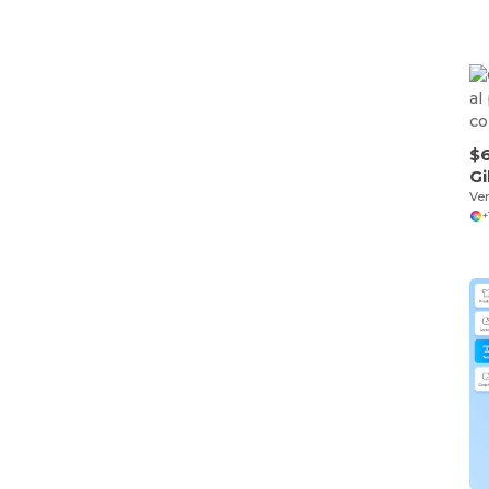
$6
Gi
+