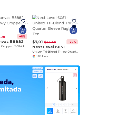
-61%
,08
anvas B8882
$7,01
-70%
$23,40
 Cropped T-Shirt
Next Level 6051
Unisex Tri-Blend Three-Quarter Sleeve Raglan Tee
+13 Colores