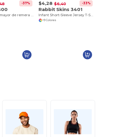
$4,28
-37%
-33%
48
$6,40
300
Rabbit Skins 3401
Venta al por mayor de remera Ultra Cotton con bolsilllo
Infant Short-Sleeve Jersey T-Shirt
+9 Colores