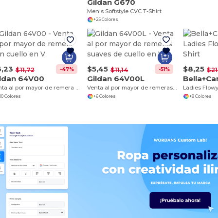
Gildan G670
Men's Softstyle CVC T-Shirt
+25 Colores
,23
$5,45
$8,25
-47%
-51%
$11,72
$11,14
$21
ldan 64V00
Gildan 64V00L
Bella+C
Venta al por mayor de remera con cuello en V
Venta al por mayor de remeras suaves de cuello en V
Ladies Flowy
10 Colores
+6 Colores
+8 Colores