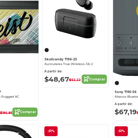
Skullcandy 7196-25
Auriculares True Wireless Jib 2
A partir de:
$48,67
Comprar
$62,22
7
Sony 7195-56
o Rugged AC
Altavoz Bluet
A partir de:
4
$67,19
Comprar
$186,85
-51%
-51%