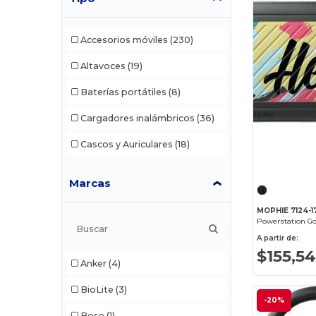
Accesorios móviles
(230)
Altavoces
(19)
Baterías portátiles
(8)
Cargadores inalámbricos
(36)
Cascos y Auriculares
(18)
Marcas
MOPHIE 7124-1
Powerstation G
A partir de:
$155,5
Anker
(4)
BioLite
(3)
-20%
Bose
(1)