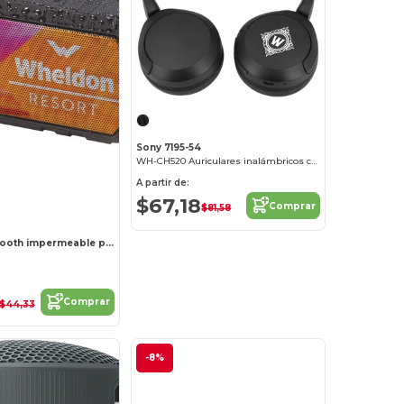
Sony 7195-54
WH-CH520 Auriculares inalámbricos con micrófono
A partir de:
$67,18
Comprar
$81,58
Altavoz Bluetooth impermeable para exteriores Brick
Comprar
$44,33
-8%