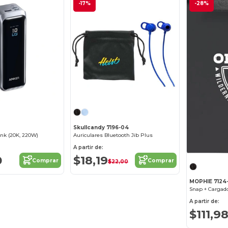
-17%
-28%
Skullcandy 7196-04
nk (20K, 220W)
Auriculares Bluetooth Jib Plus
A partir de:
0
$18,19
Comprar
Comprar
$22,00
MOPHIE 7124
A partir de:
$111,9