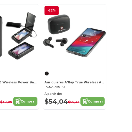
-22%
Pristine 10000 Wireless Power Bank con esterilizador UV
Auriculares A'Ray True Wireless Auto Pair con ANC
PCNA 7197-42
A partir de:
6
$54,04
Comprar
Comprar
$30,09
$69,32