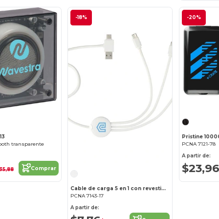
-18%
-20%
13
ooth transparente
PCNA 7121-78
A partir de:
$23,9
Comprar
35,88
Cable de carga 5 en 1 con revestimiento
PCNA 7143-17
A partir de: