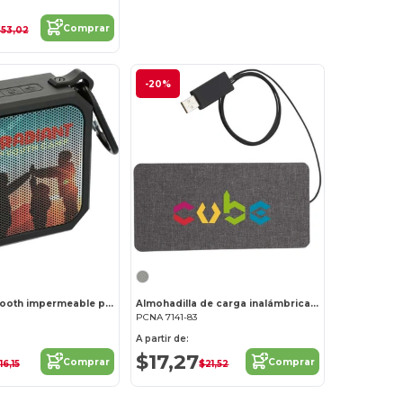
Comprar
$53,02
-20%
Altavoz Bluetooth impermeable para exteriores Blackwater
Almohadilla de carga inalámbrica de tela ultrafina
PCNA 7141-83
A partir de:
$17,27
Comprar
Comprar
16,15
$21,52