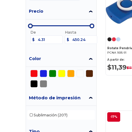
Precio
De
Hasta
$
$
Rotate Pendri
PCNA 1695-91
Color
A partir de:
$11,39
$13
Método de impresión
Sublimación
(207)
-17%
Tipo