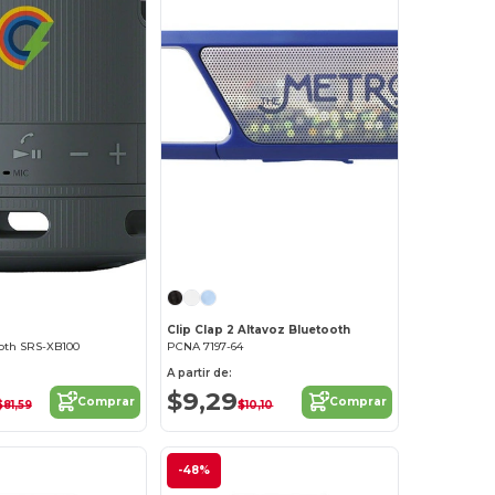
Clip Clap 2 Altavoz Bluetooth
ooth SRS-XB100
PCNA 7197-64
A partir de:
$9,29
Comprar
Comprar
$81,59
$10,10
-48%