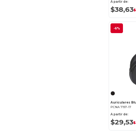
A partir de:
$38,63
$
-6%
PCNA 7197-17
A partir de:
$29,53
$