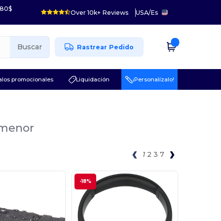
 80$
Over 10k+ Reviews
USA
/
Es
Buscar
Rastrear Pedido
los promocionales
Liquidación
¡Personalízalo!
r menor
1
2
3
7
-18%