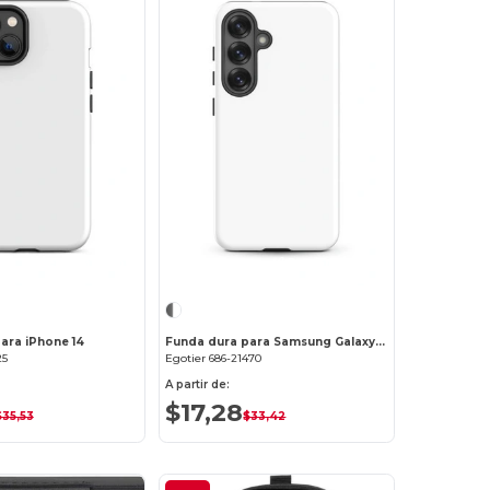
¡Personalízalo!
¡Personalízalo!
ara iPhone 14
Funda dura para Samsung Galaxy S25
25
Egotier 686-21470
A partir de:
$17,28
$35,53
$33,42