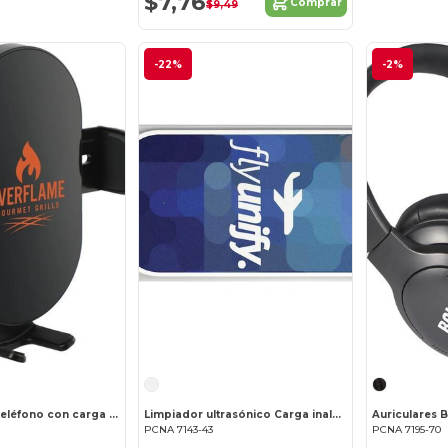
$7,76
Comprar
$9,49
-22%
-2%
Soporte para teléfono con carga inalámbrica Aero
Limpiador ultrasónico Carga inalámbrica Desinfectante UV
Auriculares 
PCNA 7143-43
PCNA 7195-70