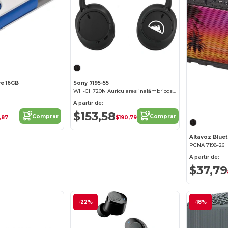
ve 16GB
Sony 7195-55
WH-CH720N Auriculares inalámbricos con cancelación de ruido
A partir de:
$153,58
Comprar
Comprar
,87
$190,79
PCNA 7198-26
A partir de:
$37,79
-22%
-18%