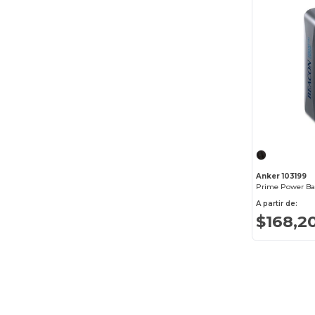
Sony
(3)
XD Connects
(1)
Anker 103199
Prime Power Ba
A partir de:
$168,2