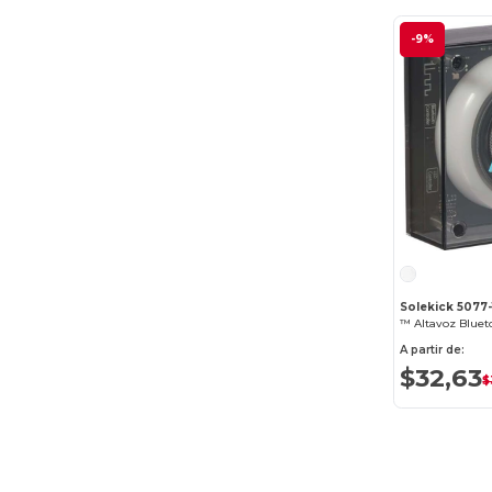
-9%
Solekick 5077-
™ Altavoz Bluet
A partir de:
$32,63
$