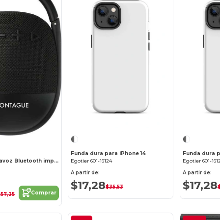
¡Personalízalo!
Funda dura para iPhone 14
Funda dura p
Clip de tela Altavoz Bluetooth impermeable
Egotier 601-16124
Egotier 601-161
A partir de:
A partir de:
$17,28
$17,28
$35,53
Comprar
$57,25