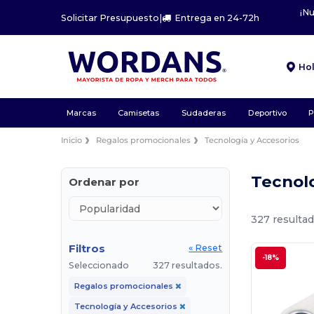
¡N
Solicitar Presupuesto
|
Entrega en 24-72h
Ho
Marcas
Camisetas
Sudaderas
Deportivo
P
Inicio
Regalos promocionales
Tecnología y Accesorios
Tecnol
Ordenar por
327 resultad
Filtros
« Reset
-18%
Seleccionado
327 resultados.
Regalos promocionales
Tecnología y Accesorios