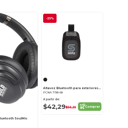
-25%
Altavoz Bluetooth para exteriores con Amazon Alexa
PCNA 7198-68
A partir de:
$42,29
Comprar
$56,25
Bluetooth SoulMic