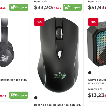
A partir de:
A partir de:
$33,20
$51,93
Comprar
Comprar
51,75
$42,69
-13%
-18%
Auriculares Bluetooth con logotipo luminoso
PCNA 7197-25
A partir de:
$13,23
Comprar
31,46
$
Ratón óptico inalámbrico con logotipo luminoso