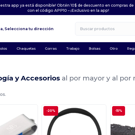
uestra app ya está disponible! Obtén 10$ de descuento en compras de
con el código APP10 – ¡Exclusivo en la app!
la,
Selecciona tu dirección
olos
Chaquetas
Gorras
Trabajo
Bolsas
Otro
Rega
ogía y Accesorios
al por mayor y al po
os.
-20%
-15%