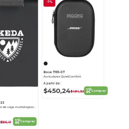
-7%
Bose 7195-07
Auriculares QuietComfort
A partir de:
$450,24
Comprar
$484,92
-22
Snap + Cargador de viaje multidispositivo
8
Comprar
$156,41