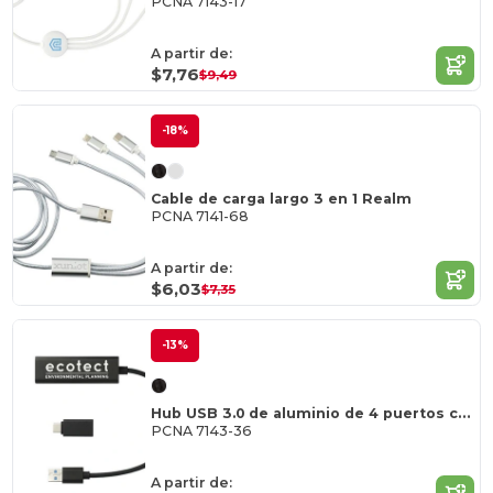
PCNA 7143-17
A partir de:
$7,76
$9,49
-18%
Cable de carga largo 3 en 1 Realm
PCNA 7141-68
A partir de:
$6,03
$7,35
-13%
Hub USB 3.0 de aluminio de 4 puertos con adaptador de tipo C
PCNA 7143-36
A partir de: