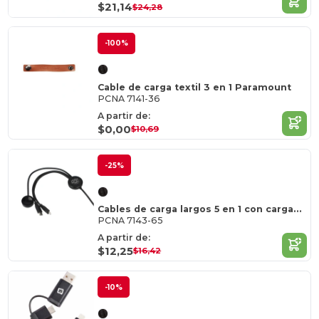
$21,14
$24,28
-100%
Cable de carga textil 3 en 1 Paramount
PCNA 7141-36
A partir de:
$0,00
$10,69
-25%
Cables de carga largos 5 en 1 con cargador para iWatch
PCNA 7143-65
A partir de:
$12,25
$16,42
-10%