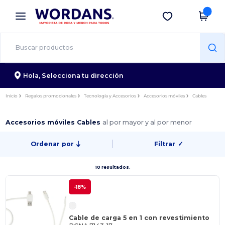
×
App de Wordans
Descargar app
¡Mejores precios en app!
Hola,
Selecciona tu dirección
Inicio
Regalos promocionales
Tecnología y Accesorios
Accesorios móviles
Cables
Accesorios móviles Cables
al por mayor y al por menor
Ordenar por
Filtrar
✓
10 resultados.
-18%
Cable de carga 5 en 1 con revestimiento