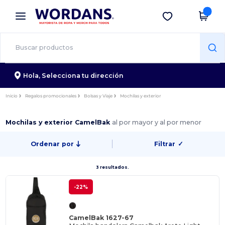
×
App de Wordans
Descargar app
¡Mejores precios en app!
Hola,
Selecciona tu dirección
Inicio
Regalos promocionales
Bolsas y Viaje
Mochilas y exterior
Mochilas y exterior CamelBak
al por mayor y al por menor
Ordenar por
Filtrar
✓
3 resultados.
-22%
CamelBak 1627-67