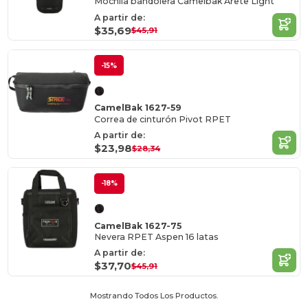
Mochila bandolera Camelbak Arete Light
A partir de:
$35,69
$45,91
-15%
CamelBak 1627-59
Correa de cinturón Pivot RPET
A partir de:
$23,98
$28,34
-18%
CamelBak 1627-75
Nevera RPET Aspen 16 latas
A partir de:
$37,70
$45,91
Mostrando Todos Los Productos.