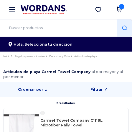
×
App de Wordans
Descargar app
¡Mejores precios en app!
Hola,
Selecciona tu dirección
Inicio
Regalos promocionales
Deportes y Ocio
Artículos de playa
Artículos de playa Carmel Towel Company
al por mayor y al
por menor
Ordenar por
Filtrar
✓
2 resultados.
Carmel Towel Company C1118L
Microfiber Rally Towel