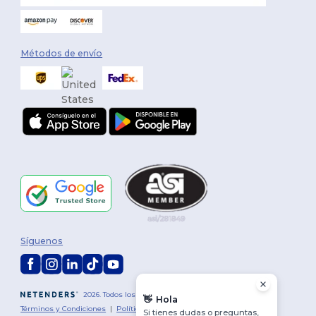
Métodos de envío
Síguenos
2026. Todos los derechos reservados
👋
Hola
Términos y Condiciones
|
Política de personalización
|
Política de
Si tienes dudas o preguntas,