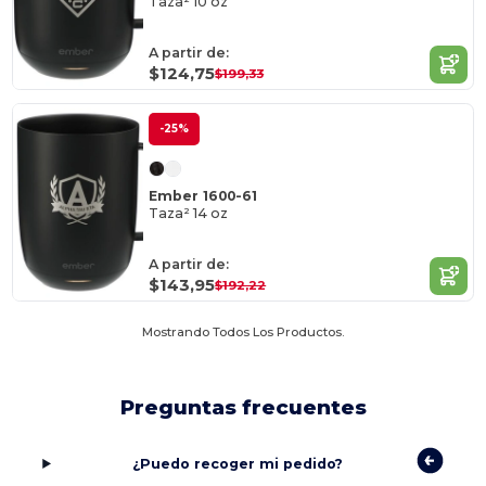
Taza² 10 oz
A partir de:
$124,75
$199,33
-25%
Ember 1600-61
Taza² 14 oz
A partir de:
$143,95
$192,22
Mostrando Todos Los Productos.
Preguntas frecuentes
¿Puedo recoger mi pedido?