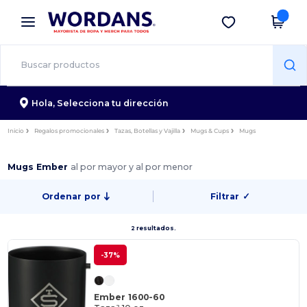
×
App de Wordans
Descargar app
¡Mejores precios en app!
Hola,
Selecciona tu dirección
Inicio
Regalos promocionales
Tazas, Botellas y Vajilla
Mugs & Cups
Mugs
Mugs Ember
al por mayor y al por menor
Ordenar por
Filtrar
✓
2 resultados.
-37%
Ember 1600-60