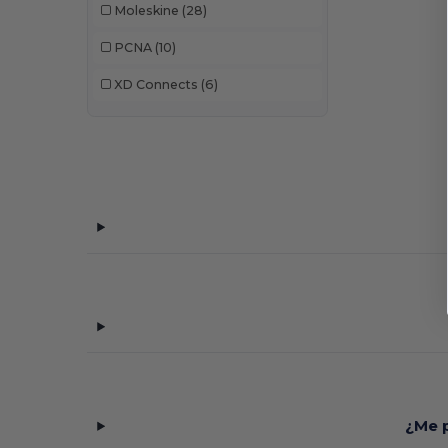
Moleskine
(28)
PCNA
(10)
XD Connects
(6)
¿Me p