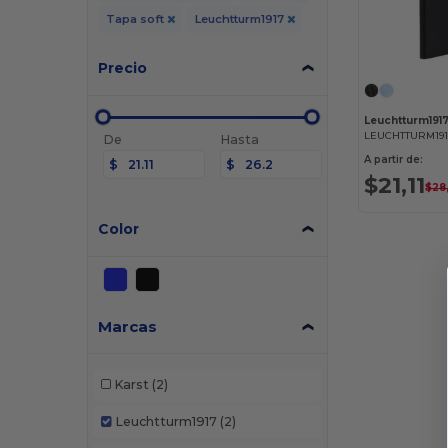
Tapa soft
Leuchtturm1917
Precio
Leuchtturm191
De
Hasta
A partir de:
$
$
$21,11
$28
Color
Marcas
Karst
(2)
Leuchtturm1917
(2)