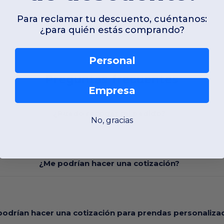
Para reclamar tu descuento, cuéntanos:
¿para quién estás comprando?
Personal
Preguntas frecuentes
Empresa
¿Puedo recoger mi pedido?
No, gracias
¿Me podrían hacer una cotización?
odrían hacer una cotización para prendas personaliza