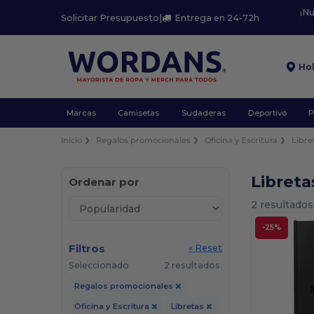
¡N
Solicitar Presupuesto
|
Entrega en 24-72h
Ho
Marcas
Camisetas
Sudaderas
Deportivo
P
Inicio
Regalos promocionales
Oficina y Escritura
Libre
Libret
Ordenar por
2 resultados
-25%
Filtros
« Reset
Seleccionado
2 resultados.
Regalos promocionales
Oficina y Escritura
Libretas