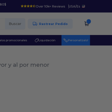
 80$
Over 10k+ Reviews
USA
/
Es
Buscar
Rastrear Pedido
los promocionales
Liquidación
¡Personalízalo!
yor y al por menor