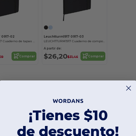
7 0917-02
Leuchtturm1917 0917-03
LEUCHTTURM1917 Cuaderno de tapas blandas de 5,75" x 8,25
LEUCHTTURM1917 Cuaderno de composición blando de 7" x 10
A partir de:
$26,20
Comprar
Comprar
,19
$31,46
¡Tienes $10
de descuento!