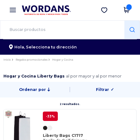
×
App de Wordans
Descargar app
¡Mejores precios en app!
Hola,
Selecciona tu dirección
Inicio
Regalos promocionales
Hogar y Cocina
Hogar y Cocina Liberty Bags
al por mayor y al por menor
Ordenar por
Filtrar
✓
2 resultados.
-33%
Liberty Bags C1717