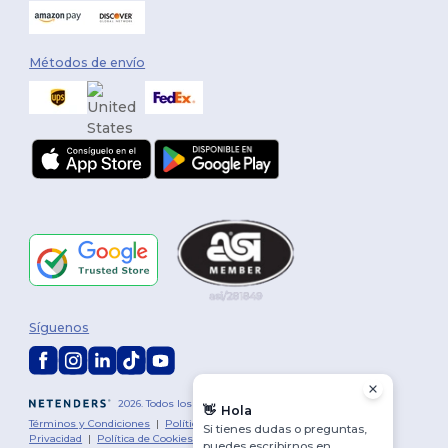
Métodos de envío
Síguenos
2026. Todos los derechos reservados
👋
Hola
Términos y Condiciones
|
Política de personalización
|
Política de
Si tienes dudas o preguntas,
Privacidad
|
Política de Cookies
|
Mapa del sitio
puedes escribirnos en