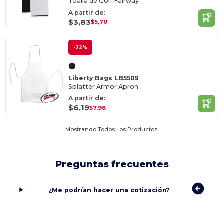
Toalla de Golf Fairway
A partir de:
$3,83
$5,70
-22%
Liberty Bags LB5509
Splatter Armor Apron
A partir de:
$6,19
$7,98
Mostrando Todos Los Productos.
Preguntas frecuentes
¿Me podrían hacer una cotización?