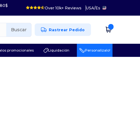
 80$
Over 10k+ Reviews
USA
/
Es
Buscar
Rastrear Pedido
los promocionales
Liquidación
¡Personalízalo!