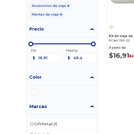
Accesorios de viaje
Mantas de viaje
Precio
Kit de viaje d
PCNA 7901-25
A partir de:
De
Hasta
$16,91
$2
$
$
Color
Marcas
GiftRetail
(1)