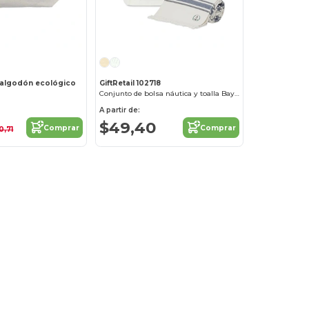
e algodón ecológico
GiftRetail 102718
Conjunto de bolsa náutica y toalla Bayside
A partir de:
$49,40
Comprar
Comprar
0,71