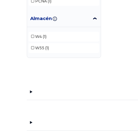
PCNA
(1)
Almacén
W4
(1)
W55
(1)