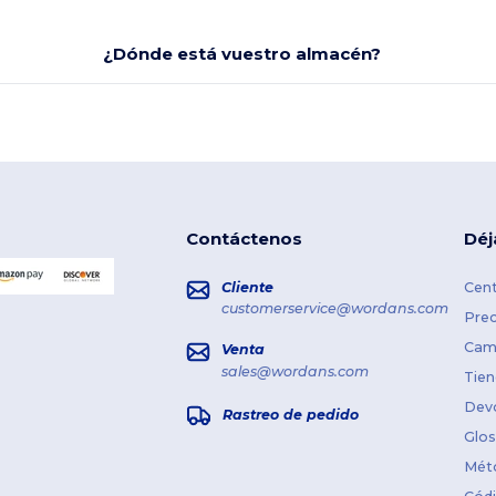
¿Dónde está vuestro almacén?
Contáctenos
Déj
Cliente
Cent
customerservice@wordans.com
Prec
Cami
Venta
sales@wordans.com
Tien
Dev
Rastreo de pedido
Glos
Mét