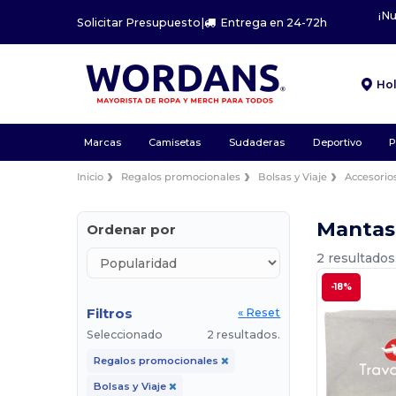
¡N
Solicitar Presupuesto
|
Entrega en 24-72h
Ho
Marcas
Camisetas
Sudaderas
Deportivo
P
Inicio
Regalos promocionales
Bolsas y Viaje
Accesorios
Mantas 
Ordenar por
2 resultados
-18%
Filtros
« Reset
Seleccionado
2 resultados.
Regalos promocionales
Bolsas y Viaje