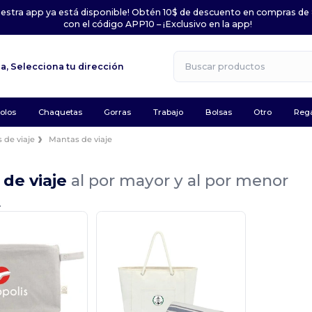
uestra app ya está disponible! Obtén 10$ de descuento en compras de
con el código APP10 – ¡Exclusivo en la app!
la,
Selecciona tu dirección
olos
Chaquetas
Gorras
Trabajo
Bolsas
Otro
Rega
 de viaje
Mantas de viaje
de viaje
al por mayor y al por menor
.