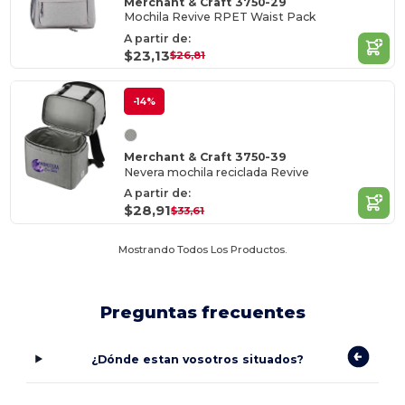
Merchant & Craft 3750-29
Mochila Revive RPET Waist Pack
A partir de:
$23,13
$26,81
-14%
Merchant & Craft 3750-39
Nevera mochila reciclada Revive
A partir de:
$28,91
$33,61
Mostrando Todos Los Productos.
Preguntas frecuentes
¿Dónde estan vosotros situados?