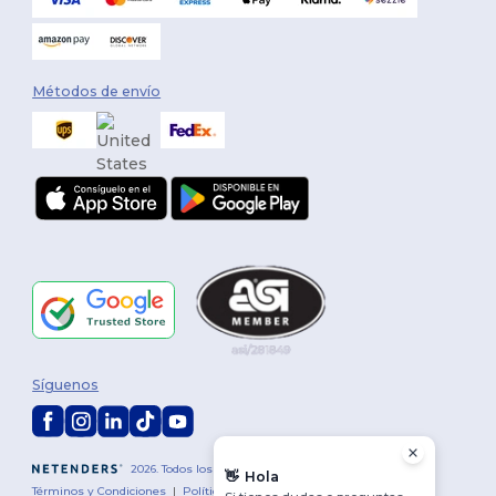
Métodos de envío
Síguenos
2026. Todos los derechos reservados
👋
Hola
Términos y Condiciones
|
Política de personalización
|
Política de