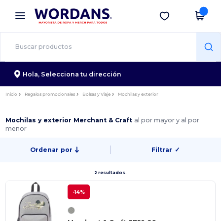
×
App de Wordans
Descargar app
¡Mejores precios en app!
Hola,
Selecciona tu dirección
Inicio
Regalos promocionales
Bolsas y Viaje
Mochilas y exterior
Mochilas y exterior Merchant & Craft
al por mayor y al por
menor
Ordenar por
Filtrar
✓
2 resultados.
-14%