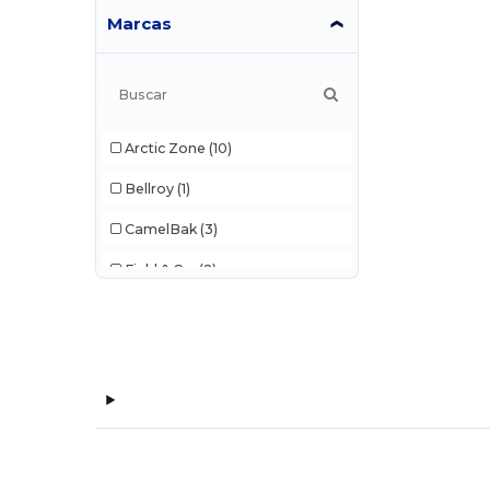
Marcas
Arctic Zone
(10)
Bellroy
(1)
CamelBak
(3)
Field & Co.
(2)
Merchant & Craft
(2)
Moop
(1)
Parkland
(2)
PCNA
(50)
Port & Co
(1)