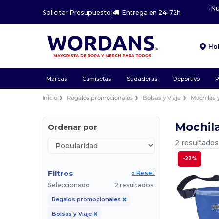
¡N
Solicitar Presupuesto
|
Entrega en 24-72h
Ho
Marcas
Camisetas
Sudaderas
Deportivo
P
Inicio
Regalos promocionales
Bolsas y Viaje
Mochilas y
Mochila
Ordenar por
2 resultados
-22%
Filtros
« Reset
Seleccionado
2 resultados.
Regalos promocionales
Bolsas y Viaje