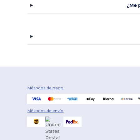
¿Me p
Port Authority
(2)
STITCH®
(1)
Thule
(2)
Topo Designs
(1)
Wenger
(1)
Métodos de pago
Métodos de envío