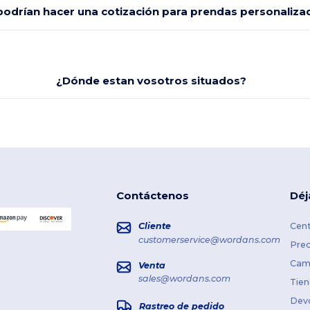
odrían hacer una cotización para prendas personaliza
¿Dónde estan vosotros situados?
Contáctenos
Déj
Cliente
Cent
customerservice@wordans.com
Prec
Cami
Venta
sales@wordans.com
Tien
Dev
Rastreo de pedido