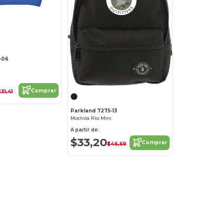
-06
Comprar
$31,41
Parkland 7275-13
Mochila Rio Mini
A partir de:
$33,20
Comprar
$46,69