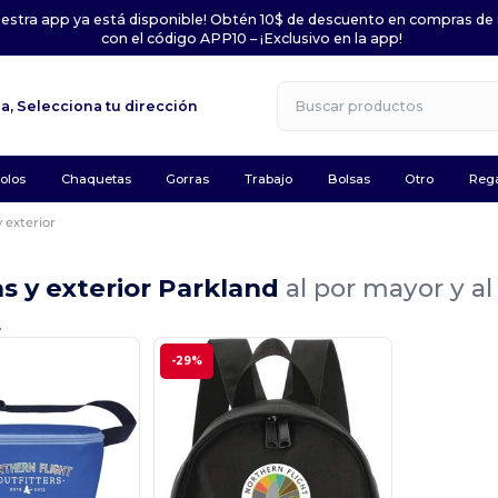
uestra app ya está disponible! Obtén 10$ de descuento en compras de
con el código APP10 – ¡Exclusivo en la app!
la,
Selecciona tu dirección
olos
Chaquetas
Gorras
Trabajo
Bolsas
Otro
Rega
 exterior
s y exterior Parkland
al por mayor y a
.
-29%