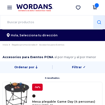
×
App de Wordans
Descargar app
¡Mejores precios en app!
Hola,
Selecciona tu dirección
Inicio
Regalos promocionales
Accesorios para Eventos
Accesorios para Eventos PCNA
al por mayor y al por menor
Ordenar por
Filtrar
✓
3 resultados.
-14%
Mesa plegable Game Day (4 personas)