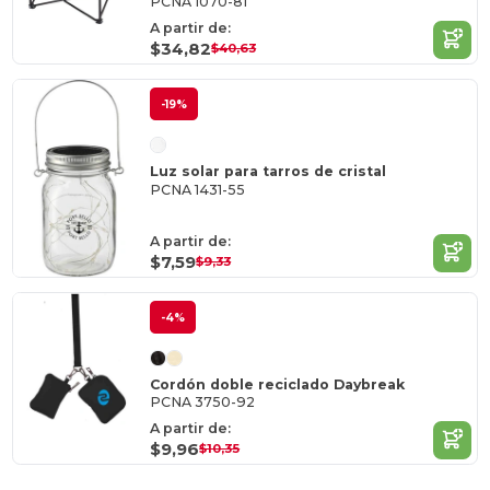
PCNA 1070-81
A partir de:
$34,82
$40,63
-19%
Luz solar para tarros de cristal
PCNA 1431-55
A partir de:
$7,59
$9,33
-4%
Cordón doble reciclado Daybreak
PCNA 3750-92
A partir de:
$9,96
$10,35