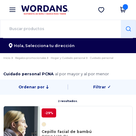
×
App de Wordans
Descargar app
¡Mejores precios en app!
Hola,
Selecciona tu dirección
Inicio
Regalos promocionales
Hogar y Cuidado personal
Cuidado personal
Cuidado personal PCNA
al por mayor y al por menor
Ordenar por
Filtrar
✓
2 resultados.
-29%
Cepillo facial de bambú