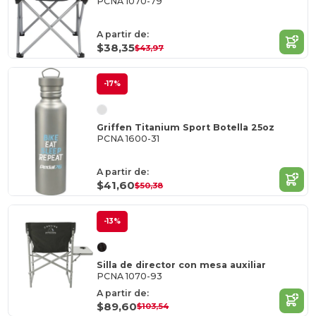
PCNA 1070-79
A partir de:
$38,35
$43,97
-17%
Griffen Titanium Sport Botella 25oz
PCNA 1600-31
A partir de:
$41,60
$50,38
-13%
Silla de director con mesa auxiliar
PCNA 1070-93
A partir de:
$89,60
$103,54