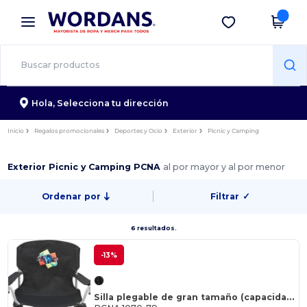
×
App de Wordans
Descargar app
¡Mejores precios en app!
Hola,
Selecciona tu dirección
Inicio
Regalos promocionales
Deportes y Ocio
Exterior
Picnic y Camping
Exterior Picnic y Camping PCNA
al por mayor y al por menor
Ordenar por
Filtrar
✓
6 resultados.
-13%
Silla plegable de gran tamaño (capacidad para 500 lb)