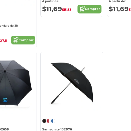
A partir de:
A partir de:
$11,69
$11,69
Comprar
$15,53
$
 viaje de 38
Comprar
27,11
02659
Samsonite 102976