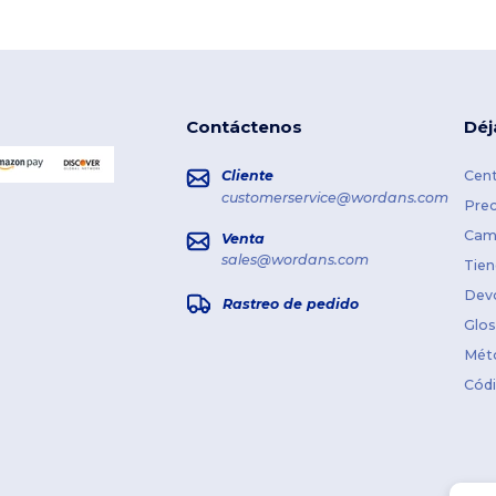
Contáctenos
Déj
Cliente
Cent
customerservice@wordans.com
Prec
Cami
Venta
sales@wordans.com
Tien
Dev
Rastreo de pedido
Glos
Mét
Cód