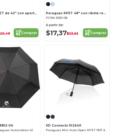
Paraguas RPET de 42" con apertura y cierre automáticos
Paraguas RPET 48" con ribete reflectante
PCNA 5050-08
A partir de:
$17,37
Comprar
Comprar
20,49
$23,62
8852-06
XD Connects 102649
raguas Automático 42
Paraguas Mini Auto Open RPET 190T de 21" AWARE™