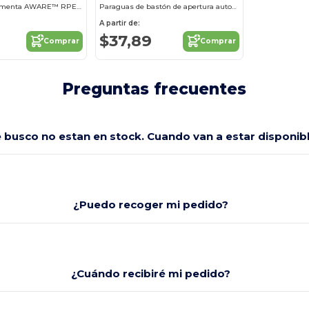
Paraguas de Tormenta AWARE™ RPET de 30" con Protección contra Impactos
Paraguas de bastón de apertura automática
A partir de:
$37,89
Comprar
Comprar
Preguntas frecuentes
e busco no estan en stock. Cuando van a estar disponi
¿Puedo recoger mi pedido?
¿Cuándo recibiré mi pedido?