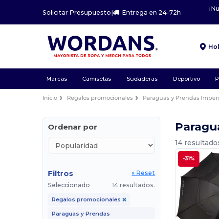
¡N
Solicitar Presupuesto
|
Entrega en 24-72h
Ho
Marcas
Camisetas
Sudaderas
Deportivo
P
Inicio
Regalos promocionales
Paraguas y Prendas Impe
Paragu
Ordenar por
14 resultado
-31%
Filtros
« Reset
Seleccionado
14 resultados.
Regalos promocionales
Paraguas y Prendas