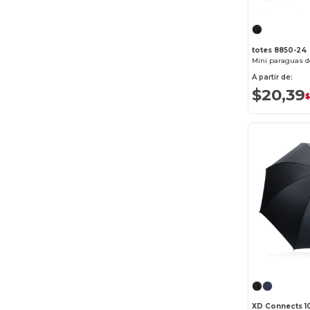
totes 8850-24
Mini paraguas de
A partir de:
$20,39
$
XD Connects 1