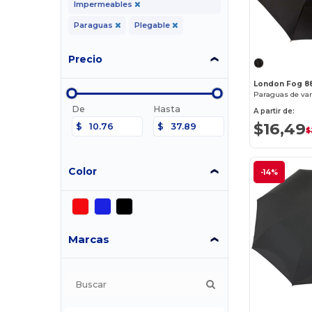
Impermeables
Paraguas
Plegable
Precio
London Fog 8
Paraguas de var
De
Hasta
A partir de:
$16,49
$
$
$
Color
-14%
Marcas