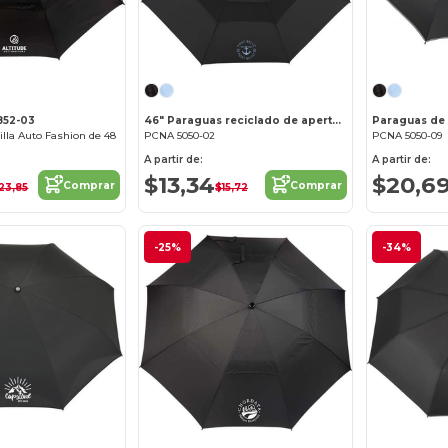
852-03
46" Paraguas reciclado de apertura automática
illa Auto Fashion de 48
PCNA 5050-02
PCNA 5050-09
A partir de:
A partir de:
$13,34
$20,6
Comprar
Comprar
23,85
$15,72
-25%
-34%