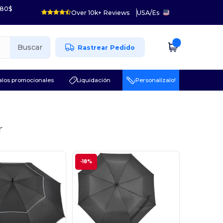
 80$
Over 10k+ Reviews
USA
/
Es
Buscar
Rastrear Pedido
los promocionales
Liquidación
¡Personalízalo!
r
-18%