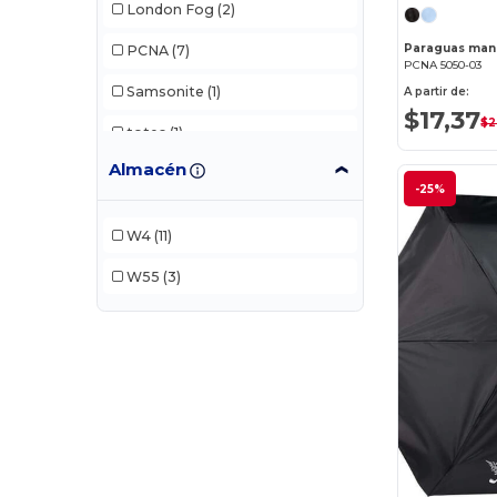
London Fog
(2)
PCNA
(7)
PCNA 5050-03
Samsonite
(1)
A partir de:
$17,37
$2
totes
(1)
Almacén
Weather Station
(1)
-25%
XD Connects
(2)
W4
(11)
W55
(3)