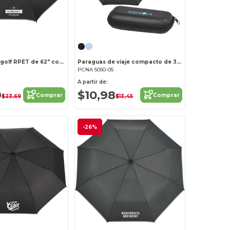
Paraguas de golf RPET de 62" con ribete reflectante
Paraguas de viaje compacto de 37" con funda
PCNA 5050-05
A partir de:
9
$10,98
Comprar
Comprar
$23,69
$13,45
-26%