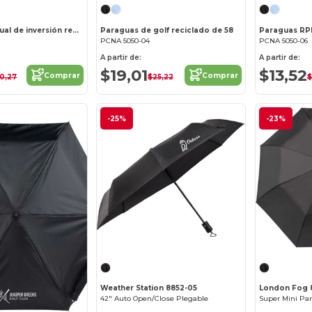
Paraguas manual de inversión reciclado de 48
Paraguas de golf reciclado de 58
PCNA 5050-04
PCNA 5050-06
A partir de:
A partir de:
$19,01
$13,52
Comprar
Comprar
0,27
$25,22
$
-25%
-23%
Weather Station 8852-05
London Fog 
42" Auto Open/Close Plegable
Super Mini Pa