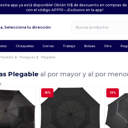
uestra app ya está disponible! Obtén 10$ de descuento en compras de
con el código APP10 – ¡Exclusivo en la app!
la,
Selecciona tu dirección
olos
Chaquetas
Gorras
Trabajo
Bolsas
Otro
Rega
rmeables
Paraguas
Plegable
as Plegable
al por mayor y al por meno
s.
-15%
-13%