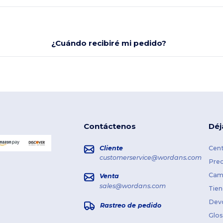
¿Cuándo recibiré mi pedido?
Contáctenos
Déj
Cliente
Cent
customerservice@wordans.com
Prec
Cami
Venta
sales@wordans.com
Tien
Dev
Rastreo de pedido
Glos