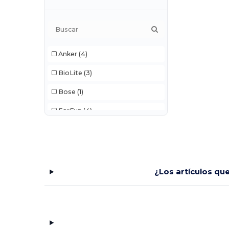
Anker
(4)
BioLite
(3)
Bose
(1)
EarFun
(4)
Egotier
(207)
GiftRetail
(10)
ifidelity
(1)
¿Los artículos qu
ILIVE
(3)
MOPHIE
(2)
Native Union
(5)