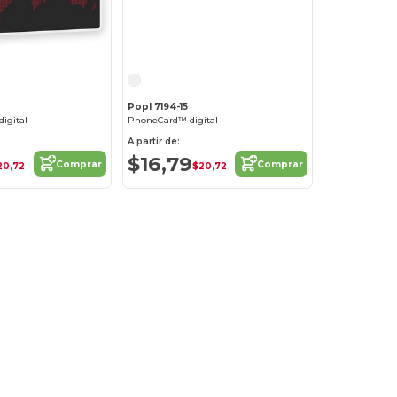
Popl 7194-15
digital
PhoneCard™ digital
A partir de:
$16,79
Comprar
Comprar
20,72
$20,72