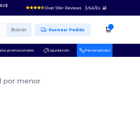
 80$
Over 10k+ Reviews
USA
/
Es
Buscar
Rastrear Pedido
los promocionales
Liquidación
¡Personalízalo!
al por menor