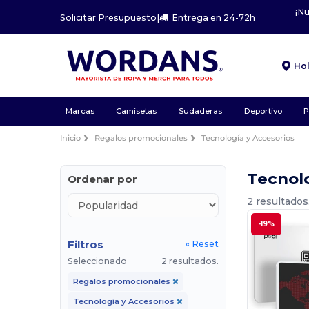
¡N
Solicitar Presupuesto
|
Entrega en 24-72h
Ho
Marcas
Camisetas
Sudaderas
Deportivo
P
Inicio
Regalos promocionales
Tecnología y Accesorios
Tecnolo
Ordenar por
2 resultados
-19%
Filtros
« Reset
Seleccionado
2 resultados.
Regalos promocionales
Tecnología y Accesorios