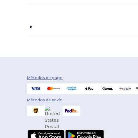
PCNA
(74)
Phoozy
(2)
Popl
(2)
Skullcandy
(3)
Solekick
(2)
Sony
(3)
XD Connects
(1)
Métodos de pago
Métodos de envío