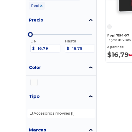
Popl
Precio
Popl 7194-07
Tarjeta de visita 
De
Hasta
A partir de:
$
$
$16,79
$
Color
Tipo
Accesorios móviles
(1)
Marcas