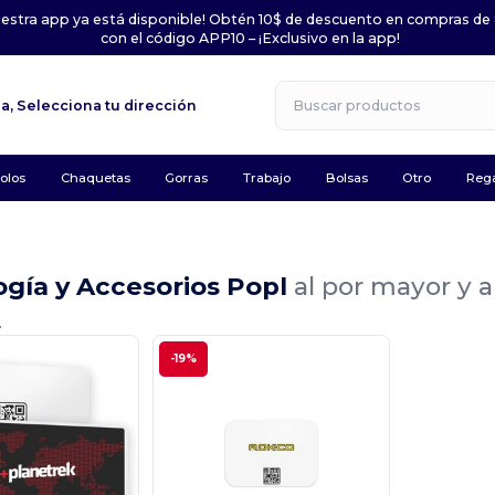
uestra app ya está disponible! Obtén 10$ de descuento en compras de
con el código APP10 – ¡Exclusivo en la app!
la,
Selecciona tu dirección
olos
Chaquetas
Gorras
Trabajo
Bolsas
Otro
Rega
gía y Accesorios Popl
al por mayor y 
.
-19%