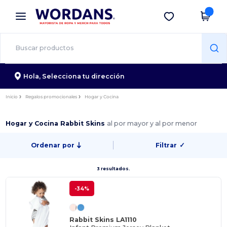
×
App de Wordans
Descargar app
¡Mejores precios en app!
Hola,
Selecciona tu dirección
Inicio
Regalos promocionales
Hogar y Cocina
Hogar y Cocina Rabbit Skins
al por mayor y al por menor
Ordenar por
Filtrar
✓
3 resultados.
-34%
Rabbit Skins LA1110