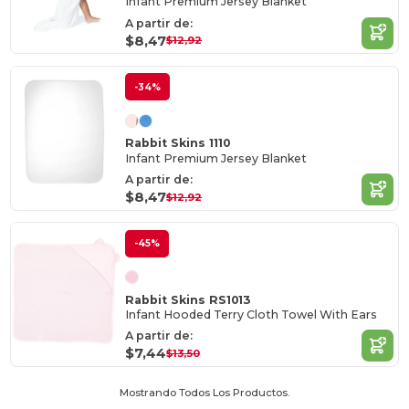
Infant Premium Jersey Blanket
A partir de:
$8,47
$12,92
-34%
Rabbit Skins 1110
Infant Premium Jersey Blanket
A partir de:
$8,47
$12,92
-45%
Rabbit Skins RS1013
Infant Hooded Terry Cloth Towel With Ears
A partir de:
$7,44
$13,50
Mostrando Todos Los Productos.