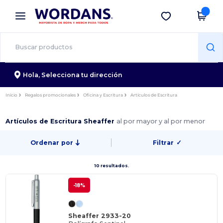
×
App de Wordans
Descargar app
¡Mejores precios en app!
Hola,
Selecciona tu dirección
Inicio
Regalos promocionales
Oficina y Escritura
Artículos de Escritura
Artículos de Escritura Sheaffer
al por mayor y al por menor
Ordenar por
Filtrar
✓
10 resultados.
-18%
Sheaffer 2933-20