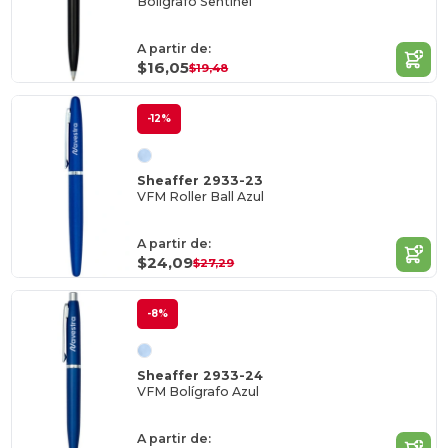
Bolígrafo Sentinel
A partir de:
$16,05
$19,48
-12%
Sheaffer 2933-23
VFM Roller Ball Azul
A partir de:
$24,09
$27,29
-8%
Sheaffer 2933-24
VFM Bolígrafo Azul
A partir de: