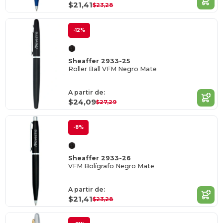
$21,41
$23,28
-12%
Sheaffer 2933-25
Roller Ball VFM Negro Mate
A partir de:
$24,09
$27,29
-8%
Sheaffer 2933-26
VFM Bolígrafo Negro Mate
A partir de:
$21,41
$23,28