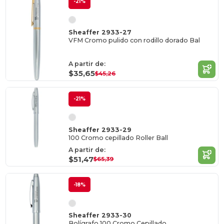
-21%
Sheaffer 2933-27
VFM Cromo pulido con rodillo dorado Bal
A partir de:
$35,65
$45,26
-21%
Sheaffer 2933-29
100 Cromo cepillado Roller Ball
A partir de:
$51,47
$65,39
-18%
Sheaffer 2933-30
Bolígrafo 100 Cromo Cepillado