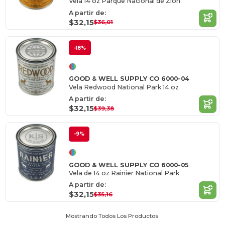
Vela 14 oz Parque Nacional de Zion
A partir de:
$32,15
$36,01
-18%
GOOD & WELL SUPPLY CO 6000-04
Vela Redwood National Park 14 oz
A partir de:
$32,15
$39,38
-9%
GOOD & WELL SUPPLY CO 6000-05
Vela de 14 oz Rainier National Park
A partir de:
$32,15
$35,16
Mostrando Todos Los Productos.