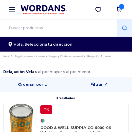
×
App de Wordans
Descargar app
¡Mejores precios en app!
Hola,
Selecciona tu dirección
Inicio
Regalos promocionales
Hogar y Cuidado personal
Relajación
Velas
Relajación Velas
al por mayor y al por menor
Ordenar por
Filtrar
✓
3 resultados.
-11%
GOOD & WELL SUPPLY CO 6000-06