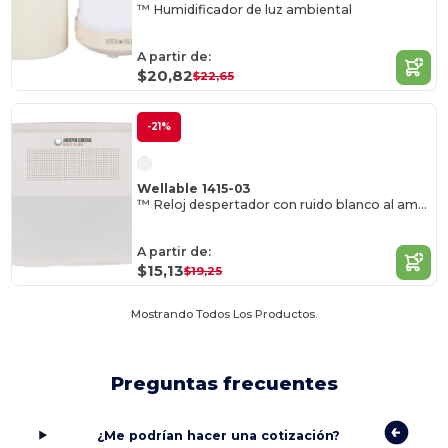
™ Humidificador de luz ambiental
A partir de:
$20,82
$22,65
-21%
Wellable 1415-03
™ Reloj despertador con ruido blanco al amanecer
A partir de:
$15,13
$19,25
Mostrando Todos Los Productos.
Preguntas frecuentes
¿Me podrían hacer una cotización?