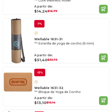
™ Cork Wellness Roller
A partir de:
$14,24
$16,79
-7%
Wellable 1631-31
™ Esterilla de yoga de corcho (6 mm)
A partir de:
$31,40
$33,73
-13%
Wellable 1631-32
™ Bloque de Yoga de Corcho
A partir de:
$13,10
$15,14