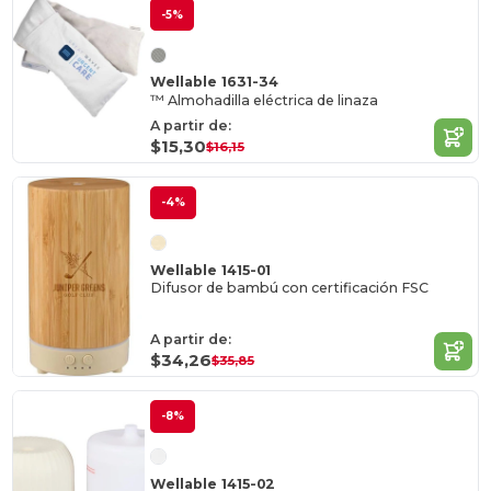
-5%
Wellable 1631-34
™ Almohadilla eléctrica de linaza
A partir de:
$15,30
$16,15
-4%
Wellable 1415-01
Difusor de bambú con certificación FSC
A partir de:
$34,26
$35,85
-8%
Wellable 1415-02