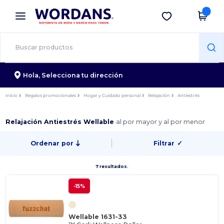
×
App de Wordans
Descargar app
¡Mejores precios en app!
Hola,
Selecciona tu dirección
Inicio
Regalos promocionales
Hogar y Cuidado personal
Relajación
Antiestrés
Relajación Antiestrés Wellable
al por mayor y al por menor
Ordenar por
Filtrar
✓
7 resultados.
-15%
Wellable 1631-33