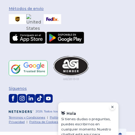
Métodos de envío
Síguenos
2026. Todos los derechos reservados
👋
Hola
Términos y Condiciones
|
Política de personalización
|
Política de
Si tienes dudas o preguntas,
Privacidad
|
Política de Cookies
|
Mapa del sitio
puedes escribirnos en
cualquier momento. Nuestro
chatbot está aquí para