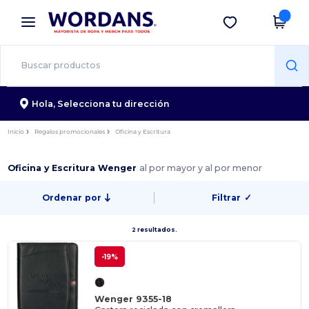
×
App de Wordans
Descargar app
¡Mejores precios en app!
Hola,
Selecciona tu dirección
Inicio
Regalos promocionales
Oficina y Escritura
Oficina y Escritura Wenger
al por mayor y al por menor
Ordenar por
Filtrar
✓
2 resultados.
-19%
Wenger 9355-18