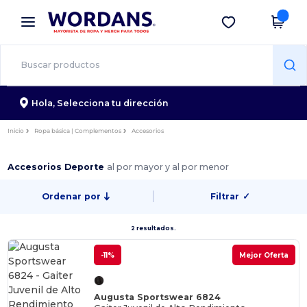
×
App de Wordans
Descargar app
¡Mejores precios en app!
Hola,
Selecciona tu dirección
Inicio
Ropa básica | Complementos
Accesorios
Accesorios Deporte
al por mayor y al por menor
Ordenar por
Filtrar
✓
2 resultados.
-11%
Mejor Oferta
Augusta Sportswear 6824