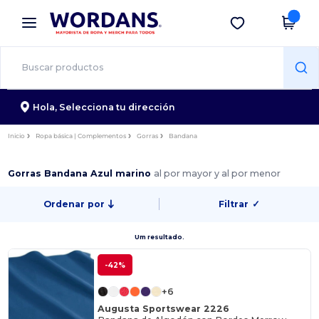
×
App de Wordans
Descargar app
¡Mejores precios en app!
Hola,
Selecciona tu dirección
Inicio
Ropa básica | Complementos
Gorras
Bandana
Gorras Bandana Azul marino
al por mayor y al por menor
Ordenar por
Filtrar
✓
Um resultado.
-42%
+6
Augusta Sportswear 2226