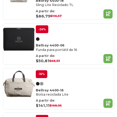
Bellroy 4400-18
Sling Lite Reciclado 7L
A partir de:
$86,79
$116,57
-26%
Bellroy 4400-06
Funda para portátil de 16
A partir de:
$50,81
$68,33
-16%
Bellroy 4400-16
Bolsa reciclada Lite
A partir de:
$141,11
$168,95