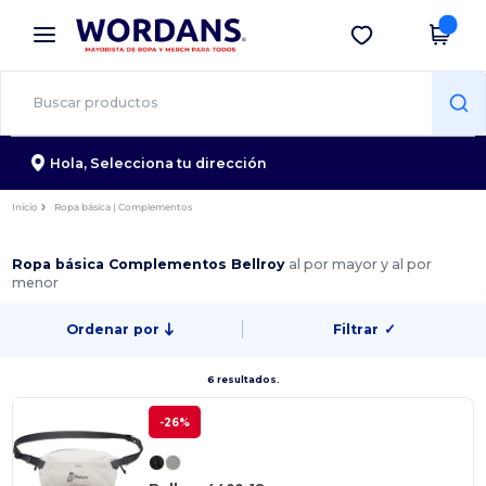
×
App de Wordans
Descargar app
¡Mejores precios en app!
Hola,
Selecciona tu dirección
Inicio
Ropa básica | Complementos
Ropa básica Complementos Bellroy
al por mayor y al por
menor
Ordenar por
Filtrar
✓
6 resultados.
-26%