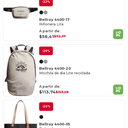
-22%
Bellroy 4400-17
Riñonera Lite
A partir de:
$56,41
$72,37
-26%
Bellroy 4400-20
Mochila de día Lite reciclada
A partir de:
$113,74
$153,28
-20%
Bellroy 4400-05