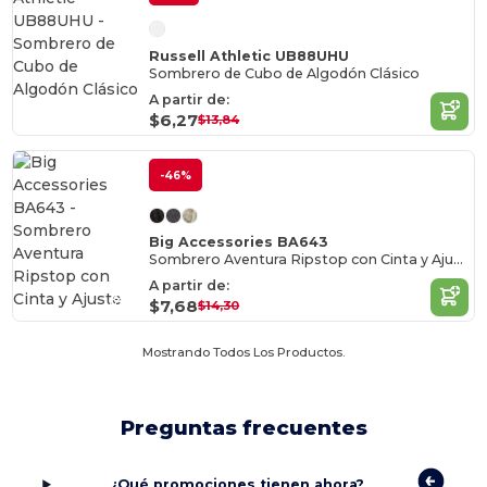
Russell Athletic UB88UHU
Sombrero de Cubo de Algodón Clásico
A partir de:
$6,27
$13,84
-46%
Big Accessories BA643
Sombrero Aventura Ripstop con Cinta y Ajuste
A partir de:
$7,68
$14,30
Mostrando Todos Los Productos.
Preguntas frecuentes
¿Qué promociones tienen ahora?