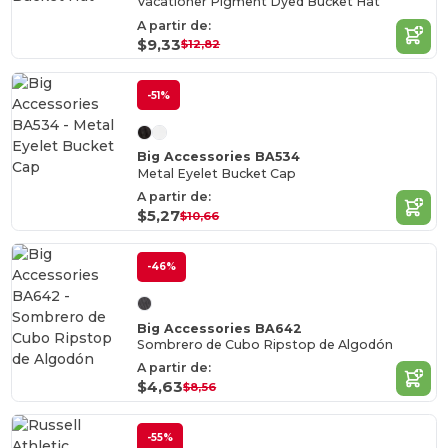
Vacationer Pigment Dyed Bucket Hat
A partir de:
$9,33
$12,82
-51%
Big Accessories BA534
Metal Eyelet Bucket Cap
A partir de:
$5,27
$10,66
-46%
Big Accessories BA642
Sombrero de Cubo Ripstop de Algodón
A partir de:
$4,63
$8,56
-55%