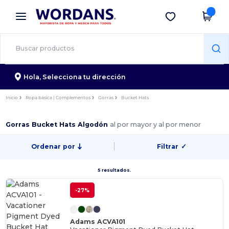
×
App de Wordans
Descargar app
¡Mejores precios en app!
Hola,
Selecciona tu dirección
Inicio
Ropa básica | Complementos
Gorras
Bucket Hats
Gorras Bucket Hats Algodón
al por mayor y al por menor
Ordenar por
Filtrar
✓
5 resultados.
-27%
Adams ACVA101