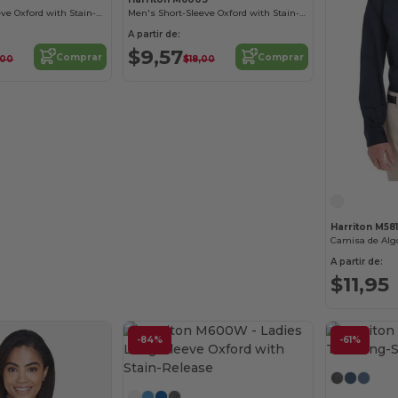
Men's Long-Sleeve Oxford with Stain-Release
Men's Short-Sleeve Oxford with Stain-Release
A partir de:
$9,57
Comprar
Comprar
,00
$18,00
Harriton M58
A partir de:
$11,95
-84%
-61%
¡Personalízalo!