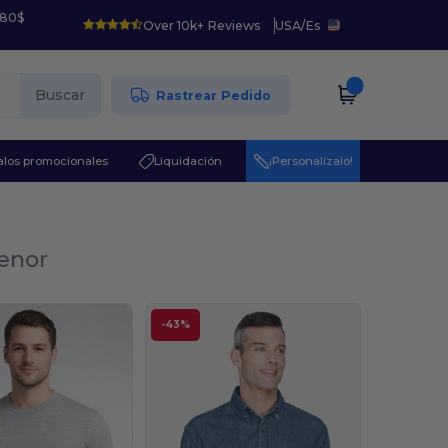
 80$
Over 10k+ Reviews
USA
/
Es
Buscar
Rastrear Pedido
los promocionales
Liquidación
¡Personalízalo!
menor
-43%