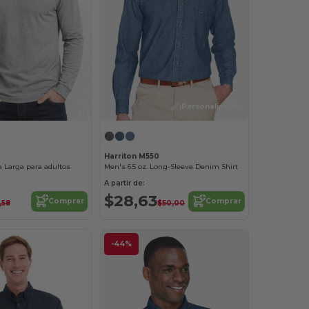
¡Personalízalo!
Harriton M550
Larga para adultos
Men's 6.5 oz. Long-Sleeve Denim Shirt
A partir de:
$28,63
Comprar
Comprar
1,58
$50,00
-44%