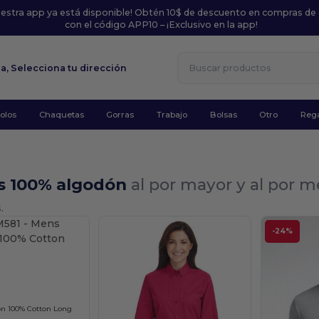
uestra app ya está disponible! Obtén 10$ de descuento en compras de
con el código APP10 – ¡Exclusivo en la app!
la,
Selecciona tu dirección
olos
Chaquetas
Gorras
Trabajo
Bolsas
Otro
Rega
s 100% algodón
al por mayor y al por 
.
-24%
¡Personalízalo!
on 100% Cotton Long