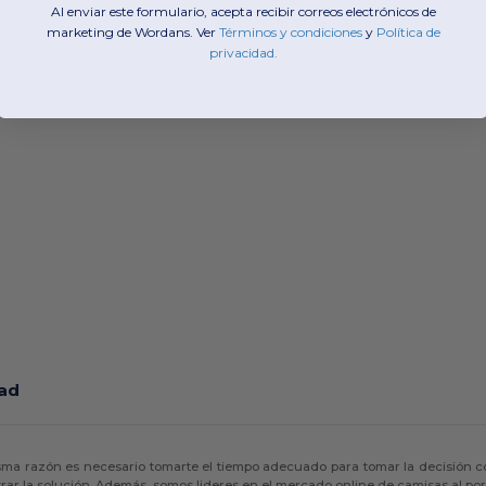
Al enviar este formulario, acepta recibir correos electrónicos de
marketing de Wordans. Ver
​
Términos y condiciones
​
y
​
Política de
privacidad
.
dad
sma razón es necesario tomarte el tiempo adecuado para tomar la decisión c
ar la solución. Además, somos lideres en el mercado online de camisas al p