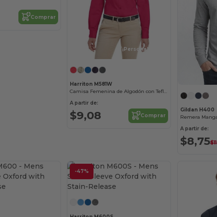
Comprar
¡Personalízalo!
Harriton M581W
Camisa Femenina de Algodón con Teflón y Manga Larga
A partir de:
Gildan H400
$9,08
Comprar
Remera Manga 
A partir de:
$8,75
$1
-47%
¡Personalízalo!
¡Personalízalo!
Harriton M600S