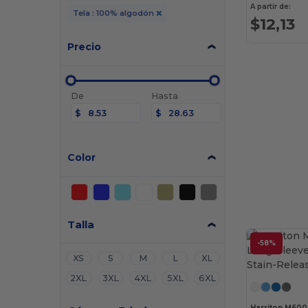
A partir de:
Tela : 100% algodón
$12,13
Precio
De
Hasta
$
$
Color
Talla
-58%
XS
S
M
L
XL
2XL
3XL
4XL
5XL
6XL
Harriton M600