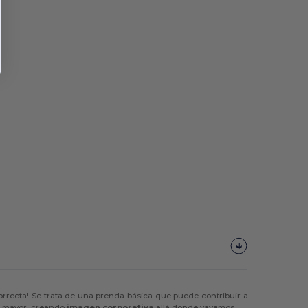
orrecta! Se trata de una prenda básica que puede contribuir a
or mayor, creando
imagen corporativa
allá donde vayamos.