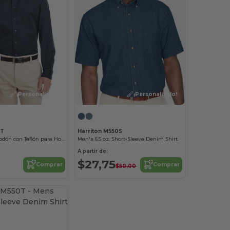
¡Personalízalo!
¡Personalízalo!
1T
Harriton M550S
Camisa de Algodón con Teflón para Hombre Alta Calidad
Men's 6.5 oz. Short-Sleeve Denim Shirt
A partir de:
$27,75
Comprar
Comprar
$50,00
¡Personalízalo!