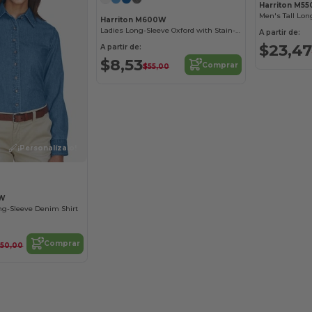
Harriton M55
Men's Tall Lon
Harriton M600W
Ladies Long-Sleeve Oxford with Stain-Release
A partir de:
$23,47
A partir de:
$8,53
Comprar
$55,00
¡Personalízalo!
0W
ong-Sleeve Denim Shirt
Comprar
$50,00