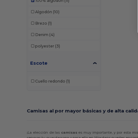
100% algodón
(11)
Algodón
(10)
Brezo
(1)
Denim
(4)
polyester
(3)
Escote
Cuello redondo
(1)
Camisas al por mayor básicas y de alta cali
¡La elección de las
camisas
es muy importante, y por esta mi
renovar tu guardarropa y para ello en Wordans puedes encontr