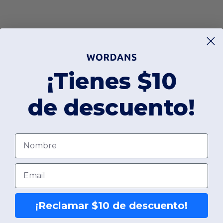
¡Tienes $10
de descuento!
Nombre
Email
¡Reclamar $10 de descuento!