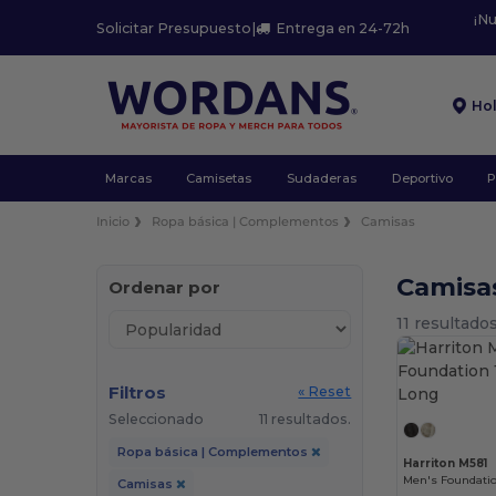
¡N
Solicitar Presupuesto
|
Entrega en 24-72h
Ho
Marcas
Camisetas
Sudaderas
Deportivo
P
Inicio
Ropa básica | Complementos
Camisas
Camisa
Ordenar por
11 resultados
Filtros
« Reset
Seleccionado
11 resultados.
Ropa básica | Complementos
Harriton M581
Men's Foundati
Camisas