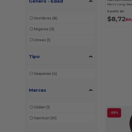
Género - Edad
A partir de:
$8,72
Hombres
(8)
$21
Mujeres
(3)
Unisex
(1)
Tipo
Vaqueras
(4)
Marcas
Gildan
(1)
-59%
Harriton
(10)