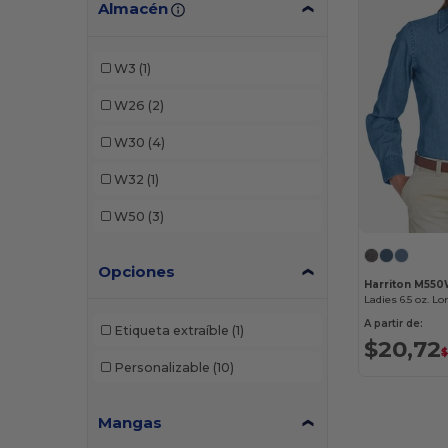
Almacén
W3
(1)
W26
(2)
W30
(4)
W32
(1)
W50
(3)
Opciones
Harriton M55
Ladies 6.5 oz. L
A partir de:
Etiqueta extraíble
(1)
$20,72
Personalizable
(10)
Mangas