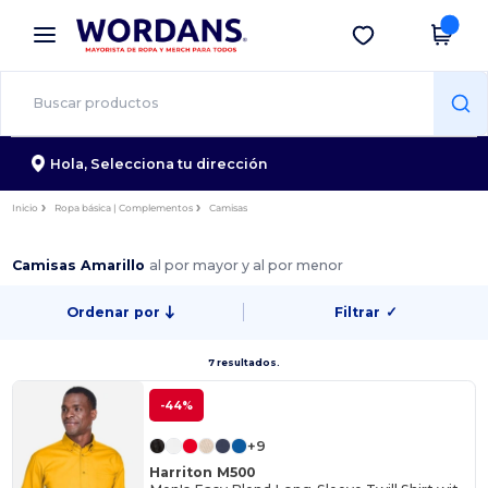
×
App de Wordans
Descargar app
¡Mejores precios en app!
Hola,
Selecciona tu dirección
Inicio
Ropa básica | Complementos
Camisas
Camisas Amarillo
al por mayor y al por menor
Ordenar por
Filtrar
✓
7 resultados.
-44%
+9
Harriton M500