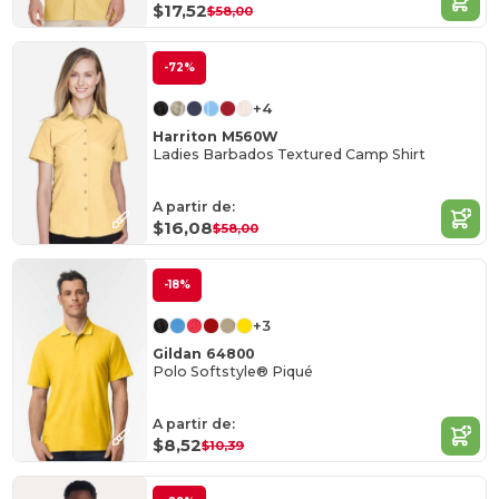
$17,52
$58,00
-72%
+4
Harriton M560W
Ladies Barbados Textured Camp Shirt
A partir de:
$16,08
$58,00
-18%
+3
Gildan 64800
Polo Softstyle® Piqué
A partir de:
$8,52
$10,39