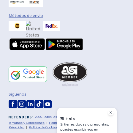
Métodos de envío
Síguenos
2026. Todos los derechos reservados
👋
Hola
Términos y Condiciones
|
Política de personalización
|
Política de
Si tienes dudas o preguntas,
Privacidad
|
Política de Cookies
|
Mapa del sitio
puedes escribirnos en