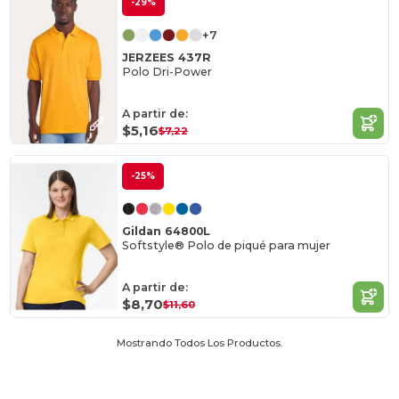
-29%
+7
JERZEES 437R
Polo Dri-Power
A partir de:
$5,16
$7,22
-25%
Gildan 64800L
Softstyle® Polo de piqué para mujer
A partir de:
$8,70
$11,60
Mostrando Todos Los Productos.