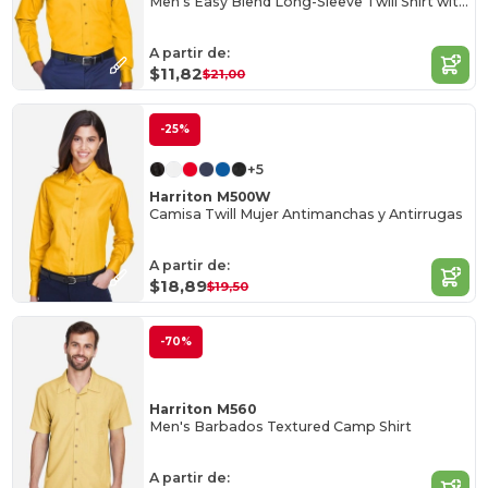
Men's Easy Blend Long-Sleeve Twill Shirt with Stain-Release
A partir de:
$11,82
$21,00
-25%
+5
Harriton M500W
Camisa Twill Mujer Antimanchas y Antirrugas
A partir de:
$18,89
$19,50
-70%
Harriton M560
Men's Barbados Textured Camp Shirt
A partir de: