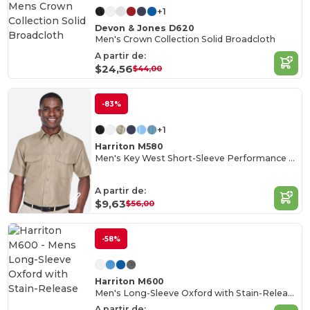
+1
Devon & Jones D620
Men's Crown Collection Solid Broadcloth
A partir de:
$24,56
$44,00
-83%
+1
Harriton M580
Men's Key West Short-Sleeve Performance Staff Shirt
A partir de:
$9,63
$56,00
-58%
Harriton M600
Men's Long-Sleeve Oxford with Stain-Release
A partir de: