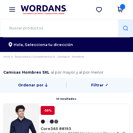
×
App de Wordans
Descargar app
¡Mejores precios en app!
Hola,
Selecciona tu dirección
Inicio
Ropa básica | Complementos
Camisas
Hombres
Camisas Hombres 5XL
al por mayor y al por menor
Ordenar por
Filtrar
✓
10 resultados.
-56%
Core365 88193