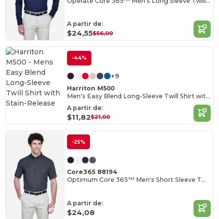
Operate Core 365™ Men's Long Sleeve Twill Shirts
A partir de:
$24,55
$56,00
-44%
+9
Harriton M500
Men's Easy Blend Long-Sleeve Twill Shirt with Stain-Release
A partir de:
$11,82
$21,00
-25%
Core365 88194
Optimum Core 365™ Men's Short Sleeve Twill Shirts
A partir de:
$24,08