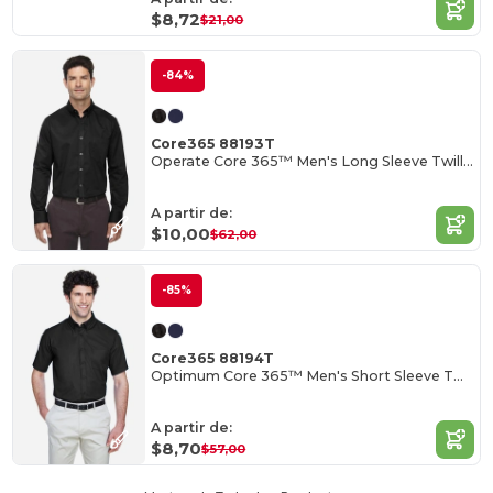
$8,72
$21,00
-84%
Core365 88193T
Operate Core 365™ Men's Long Sleeve Twill Shirts
A partir de:
$10,00
$62,00
-85%
Core365 88194T
Optimum Core 365™ Men's Short Sleeve Twill Shirts
A partir de:
$8,70
$57,00