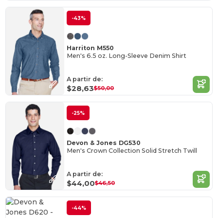
-43%
Harriton M550
Men's 6.5 oz. Long-Sleeve Denim Shirt
A partir de:
$28,63
$50,00
-25%
Devon & Jones DG530
Men's Crown Collection Solid Stretch Twill
A partir de:
$44,00
$46,50
-44%