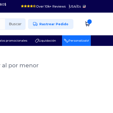
 80$
Over 10k+ Reviews
USA
/
Es
Buscar
Rastrear Pedido
los promocionales
Liquidación
¡Personalízalo!
y al por menor