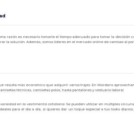
dad
sma razón es necesario tomarte el tiempo adecuado para tomar la decisión c
ar la solución. Además, somos lideres en el mercado online de camisas al p
e resulta más económico que adquirir varios trajes. En Wordans aprovecha
amisetas técnicas, camisetas polos, hasta pantalones y vestuario laboral.
y variedad en la vestimenta cotidiana
. Se pueden utilizar en múltiples circun
ales para el día a día, si quieres dar un toque especial a tus looks diarios