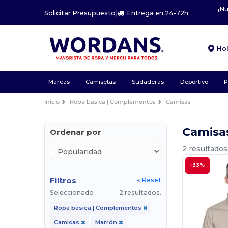
¡N
Solicitar Presupuesto
|
Entrega en 24-72h
Ho
Marcas
Camisetas
Sudaderas
Deportivo
P
Inicio
Ropa básica | Complementos
Camisas
Camisa
Ordenar por
2 resultados
-33%
Filtros
« Reset
Seleccionado
2 resultados.
Ropa básica | Complementos
Camisas
Marrón