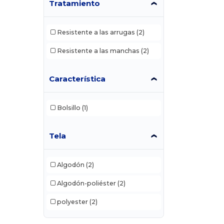
Tratamiento
Resistente a las arrugas
(2)
Resistente a las manchas
(2)
Característica
Bolsillo
(1)
Tela
Algodón
(2)
Algodón-poliéster
(2)
polyester
(2)