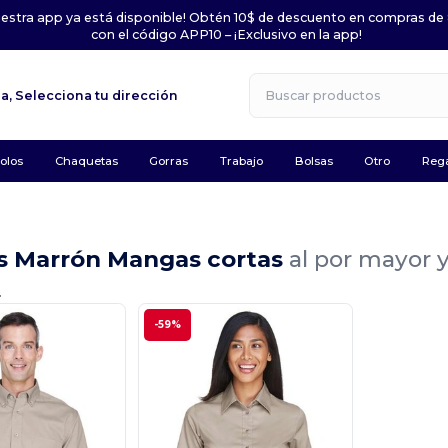
uestra app ya está disponible! Obtén 10$ de descuento en compras de
con el código APP10 – ¡Exclusivo en la app!
la,
Selecciona tu dirección
olos
Chaquetas
Gorras
Trabajo
Bolsas
Otro
Rega
s Marrón Mangas cortas
al por mayor 
.
-59%