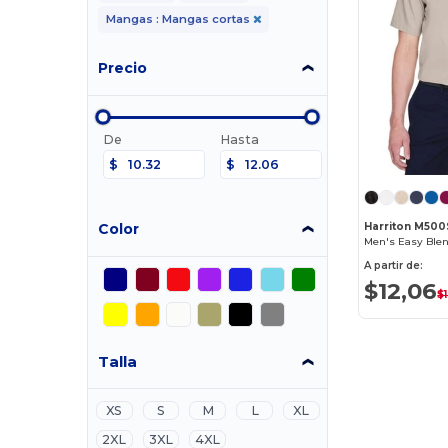
Mangas : Mangas cortas
Precio
De
Hasta
$
$
Color
Harriton M500
A partir de:
$12,06
$
Talla
XS
S
M
L
XL
2XL
3XL
4XL