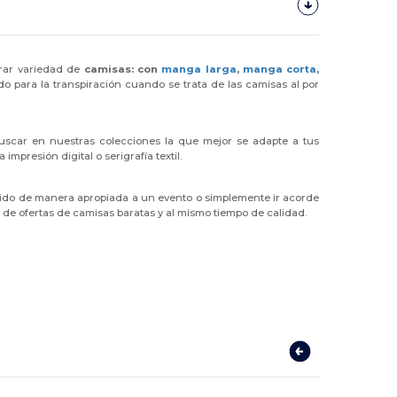
trar variedad de
camisas: con
manga larga
,
manga corta
,
do para la transpiración cuando se trata de las camisas al por
scar en nuestras colecciones la que mejor se adapte a tus
mpresión digital o serigrafía textil.
stido de manera apropiada a un evento o simplemente ir acorde
 de ofertas de camisas baratas y al mismo tiempo de calidad.