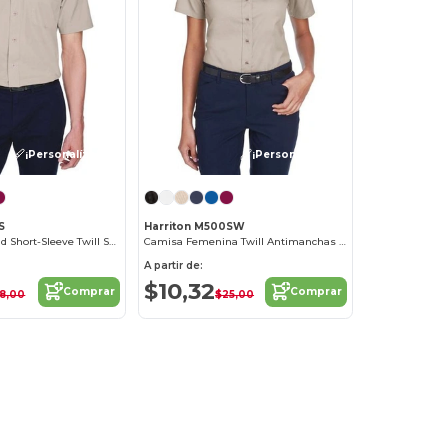
¡Personalízalo!
¡Personalízalo!
S
Harriton M500SW
Men's Easy Blend Short-Sleeve Twill Shirt with Stain-Release
Camisa Femenina Twill Antimanchas y Antirrugas
A partir de:
$10,32
Comprar
Comprar
18,00
$25,00