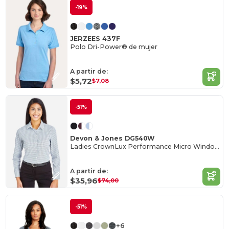
-19%
JERZEES 437F
Polo Dri-Power® de mujer
A partir de:
$5,72
$7,08
-51%
Devon & Jones DG540W
Ladies CrownLux Performance Micro Windowpane Shirt
A partir de:
$35,96
$74,00
-51%
+6