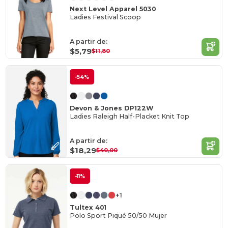
Next Level Apparel 5030
Ladies Festival Scoop
A partir de:
$5,79
$11,80
-54%
Devon & Jones DP122W
Ladies Raleigh Half-Placket Knit Top
A partir de:
$18,29
$40,00
-11%
+1
Tultex 401
Polo Sport Piqué 50/50 Mujer