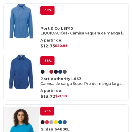
-39%
Port & Co LSP10
LIQUIDACIÓN - Camisa vaquera de manga larga para mujer
A partir de:
$12,75
$20,98
-38%
Port Authority L663
Camisa de sarga SuperPro de manga larga para mujer
A partir de:
$13,72
$21,98
-25%
Gildan 64800L