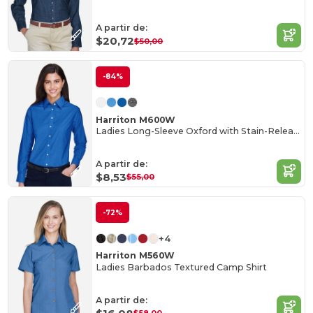
A partir de:
$20,72
$50,00
-84%
Harriton M600W
Ladies Long-Sleeve Oxford with Stain-Release
A partir de:
$8,53
$55,00
-72%
+4
Harriton M560W
Ladies Barbados Textured Camp Shirt
A partir de: