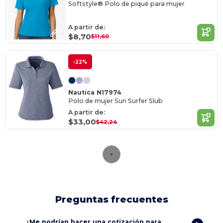
Softstyle® Polo de piqué para mujer
A partir de:
$8,70
$11,60
-22%
Nautica N17974
Polo de mujer Sun Surfer Slub
A partir de:
$33,00
$42,24
Preguntas frecuentes
¿Me podrían hacer una cotización para