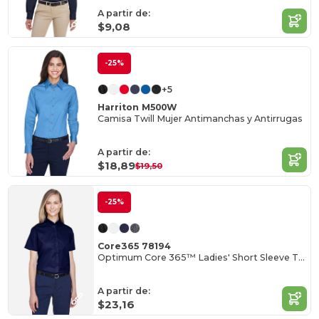
A partir de:
$9,08
-25%
+5
Harriton M500W
Camisa Twill Mujer Antimanchas y Antirrugas
A partir de:
$18,89
$19,50
-25%
Core365 78194
Optimum Core 365™ Ladies' Short Sleeve Twill Shirts
A partir de:
$23,16