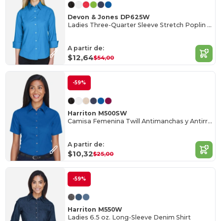
Devon & Jones DP625W
Ladies Three-Quarter Sleeve Stretch Poplin Blouse
A partir de:
$12,64
$54,00
-59%
Harriton M500SW
Camisa Femenina Twill Antimanchas y Antirrugas
A partir de:
$10,32
$25,00
-59%
Harriton M550W
Ladies 6.5 oz. Long-Sleeve Denim Shirt