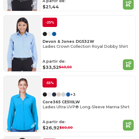
A partir de:
$21,44
-25%
Devon & Jones DG532W
Ladies Crown Collection Royal Dobby Shirt
A partir de:
$33,52
$40,50
-55%
+3
Core365 CE510LW
Ladies Ultra UVP® Long-Sleeve Marina Shirt
A partir de:
$26,92
$60,00