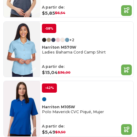
A partir de:
$5,85
$6,54
-58%
+2
Harriton M570W
Ladies Bahama Cord Camp Shirt
A partir de:
$15,04
$36,00
-42%
Harriton M105W
Polo Maverick CVC Piqué, Mujer
A partir de:
$5,49
$9,50