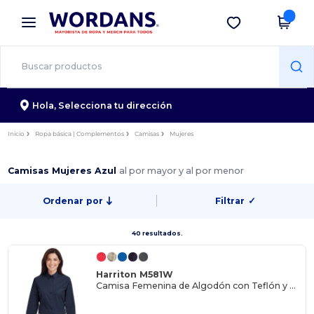
×
App de Wordans
Descargar app
¡Mejores precios en app!
Hola,
Selecciona tu dirección
Inicio
Ropa básica | Complementos
Camisas
Mujeres
Camisas Mujeres Azul
al por mayor y al por menor
Ordenar por
Filtrar
✓
40 resultados.
Harriton M581W
Camisa Femenina de Algodón con Teflón y Manga Larga