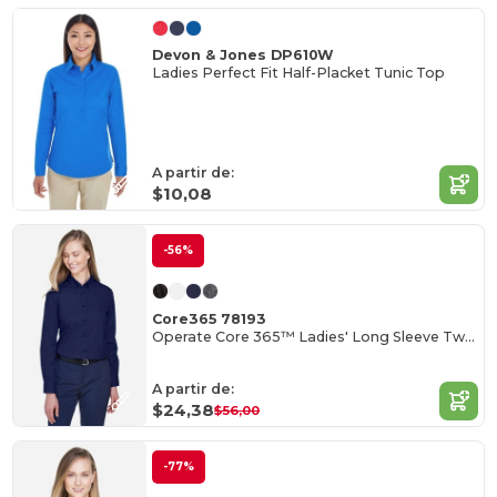
Devon & Jones DP610W
Ladies Perfect Fit Half-Placket Tunic Top
A partir de:
$10,08
-56%
Core365 78193
Operate Core 365™ Ladies' Long Sleeve Twill Shirts
A partir de:
$24,38
$56,00
-77%