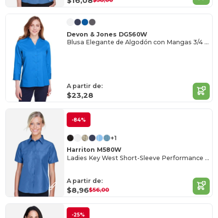
$16,08
$58,00
Devon & Jones DG560W
Blusa Elegante de Algodón con Mangas 3/4 para Mujer
A partir de:
$23,28
-84%
+1
Harriton M580W
Ladies Key West Short-Sleeve Performance Staff Shirt
A partir de:
$8,96
$56,00
-25%