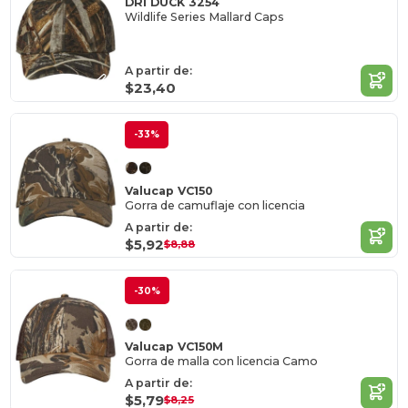
DRI DUCK 3254
Wildlife Series Mallard Caps
A partir de:
$23,40
-33%
Valucap VC150
Gorra de camuflaje con licencia
A partir de:
$5,92
$8,88
-30%
Valucap VC150M
Gorra de malla con licencia Camo
A partir de:
$5,79
$8,25