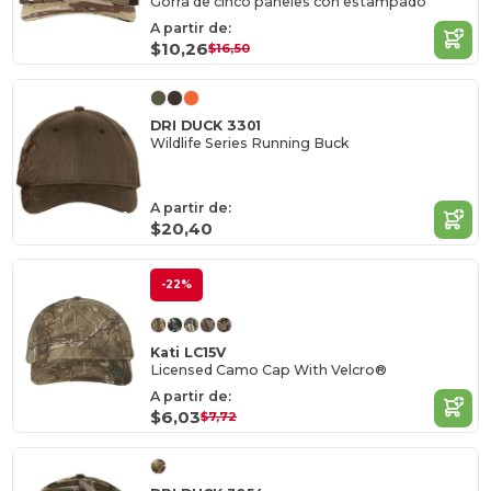
Gorra de cinco paneles con estampado
A partir de:
$10,26
$16,50
DRI DUCK 3301
Wildlife Series Running Buck
A partir de:
$20,40
-22%
Kati LC15V
Licensed Camo Cap With Velcro®
A partir de:
$6,03
$7,72