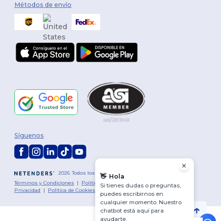
Métodos de envío
Síguenos
2026. Todos los derechos reservados
👋
Hola
Términos y Condiciones
|
Política de personalización
|
Política de
Si tienes dudas o preguntas,
Privacidad
|
Política de Cookies
|
Mapa del sitio
puedes escribirnos en
cualquier momento. Nuestro
chatbot está aquí para
ayudarte.