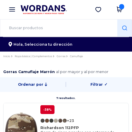
×
App de Wordans
Descargar app
¡Mejores precios en app!
Hola,
Selecciona tu dirección
Inicio
Ropa básica | Complementos
Gorras
Camuflaje
Gorras Camuflaje Marrón
al por mayor y al por menor
Ordenar por
Filtrar
✓
7 resultados.
-38%
+23
Richardson 112PFP