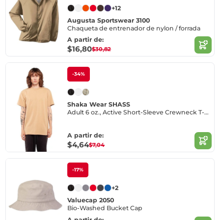
+12
Augusta Sportswear 3100
Chaqueta de entrenador de nylon / forrada
A partir de:
$16,80
$30,82
-34%
Shaka Wear SHASS
Adult 6 oz., Active Short-Sleeve Crewneck T-Shirt
A partir de:
$4,64
$7,04
-17%
+2
Valuecap 2050
Bio-Washed Bucket Cap
A partir de: