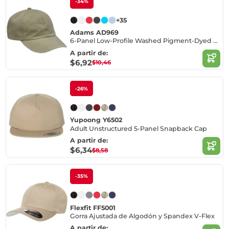
-34%
+35
Adams AD969
6-Panel Low-Profile Washed Pigment-Dyed Cap
A partir de:
$6,92
$10,46
-26%
Yupoong Y6502
Adult Unstructured 5-Panel Snapback Cap
A partir de:
$6,34
$8,58
-35%
Flexfit FF5001
Gorra Ajustada de Algodón y Spandex V-Flex
A partir de: