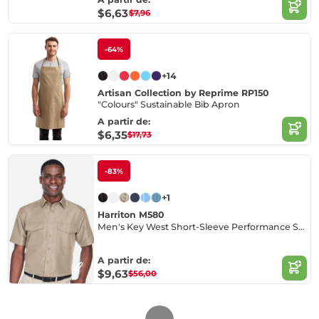
$6,63
$7,96
-64%
+14
Artisan Collection by Reprime RP150
"Colours" Sustainable Bib Apron
A partir de:
$6,35
$17,73
-83%
+1
Harriton M580
Men's Key West Short-Sleeve Performance Staff Shirt
A partir de:
$9,63
$56,00