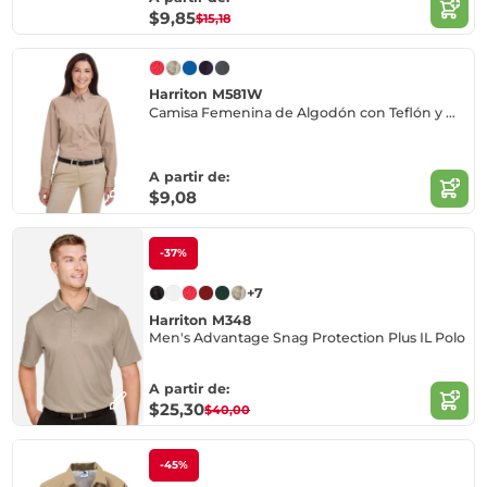
$9,85
$15,18
Harriton M581W
Camisa Femenina de Algodón con Teflón y Manga Larga
A partir de:
$9,08
-37%
+7
Harriton M348
Men's Advantage Snag Protection Plus IL Polo
A partir de:
$25,30
$40,00
-45%