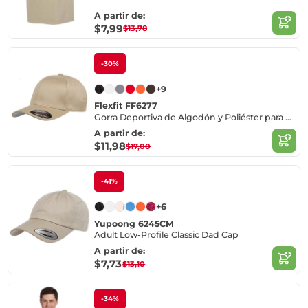
A partir de:
$7,99
$13,78
-30%
+9
Flexfit FF6277
Gorra Deportiva de Algodón y Poliéster para Mayoristas
A partir de:
$11,98
$17,00
-41%
+6
Yupoong 6245CM
Adult Low-Profile Classic Dad Cap
A partir de:
$7,73
$13,10
-34%