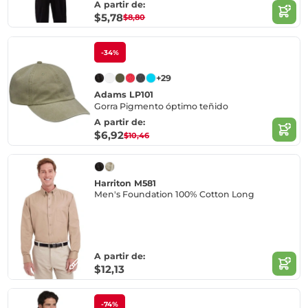
A partir de:
$5,78
$8,80
-34%
+29
Adams LP101
Gorra Pigmento óptimo teñido
A partir de:
$6,92
$10,46
Harriton M581
Men's Foundation 100% Cotton Long
A partir de:
$12,13
-74%