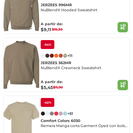
JERZEES 996MR
NuBlend® Hooded Sweatshirt
A partir de:
$9,11
$19,30
-54%
+11
JERZEES 562MR
NuBlend® Crewneck Sweatshirt
A partir de:
$5,45
$11,90
-42%
+51
Comfort Colors 6030
Remera Manga corta Garment Dyed con bolsillo