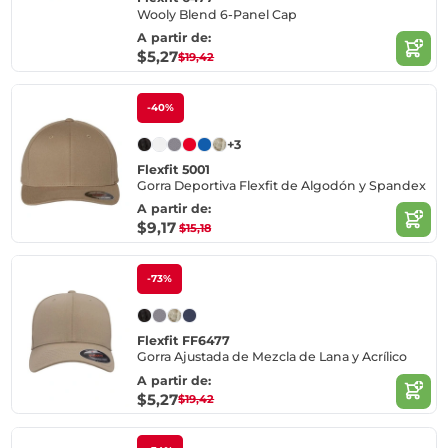
Wooly Blend 6-Panel Cap
A partir de:
$5,27
$19,42
-40%
+3
Flexfit 5001
Gorra Deportiva Flexfit de Algodón y Spandex
A partir de:
$9,17
$15,18
-73%
Flexfit FF6477
Gorra Ajustada de Mezcla de Lana y Acrílico
A partir de:
$5,27
$19,42