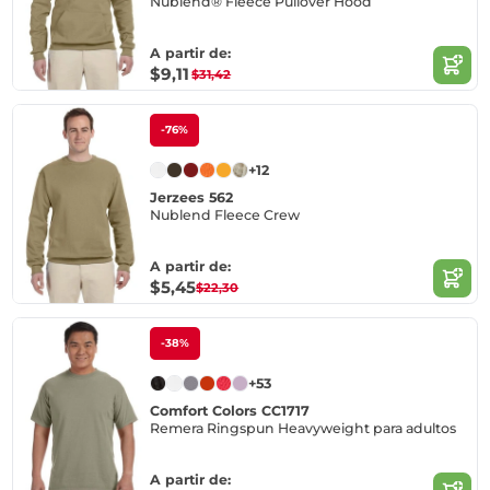
Nublend® Fleece Pullover Hood
A partir de:
$9,11
$31,42
-76%
+12
Jerzees 562
Nublend Fleece Crew
A partir de:
$5,45
$22,30
-38%
+53
Comfort Colors CC1717
Remera Ringspun Heavyweight para adultos
A partir de: