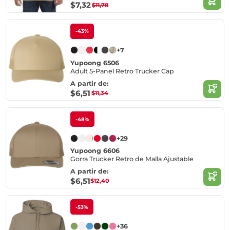
$7,32
$11,78
-43%
+7
Yupoong 6506
Adult 5-Panel Retro Trucker Cap
A partir de:
$6,51
$11,34
-48%
+29
Yupoong 6606
Gorra Trucker Retro de Malla Ajustable
A partir de:
$6,51
$12,40
-53%
+36