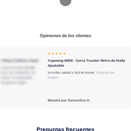
Opiniones de los clientes
★ ★ ★ ★ ★
® Fleece Pullover Hood
Yupoong 6606 - Gorra Trucker Retro de Malla
Ajustable
n poco de cloro plantilla
bueno, las sudaderas con
Increíble calidad y fácil de bordar
Traducido del
 cosas y no demasiado
English
presupuesto Gilden
Reseña por Samantha H.
Preguntas frecuentes