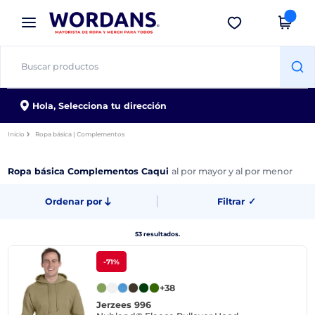
×
App de Wordans
Descargar app
¡Mejores precios en app!
Hola,
Selecciona tu dirección
Inicio
Ropa básica | Complementos
Ropa básica Complementos Caqui
al por mayor y al por menor
Ordenar por
Filtrar
✓
53 resultados.
-71%
+38
Jerzees 996