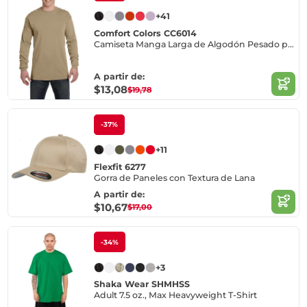
+41
Comfort Colors CC6014
Camiseta Manga Larga de Algodón Pesado para Adultos
A partir de:
$13,08
$19,78
-37%
+11
Flexfit 6277
Gorra de Paneles con Textura de Lana
A partir de:
$10,67
$17,00
-34%
+3
Shaka Wear SHMHSS
Adult 7.5 oz., Max Heavyweight T-Shirt