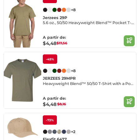
+8
Jerzees 29P
5.6 oz., 50/50 Heavyweight Blend™ Pocket T-Shirt
A partir de:
$4,48
$17,56
-45%
+8
JERZEES 29MPR
Heavyweight Blend™ 50/50 T-Shirt with a Pocket
A partir de:
$4,48
$8,16
-73%
+2
Flexfit 6477