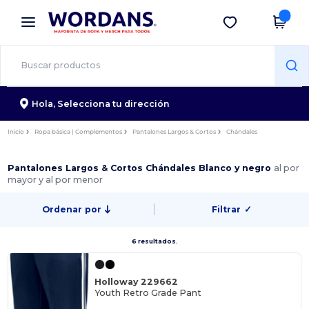
×
App de Wordans
Descargar app
¡Mejores precios en app!
Hola,
Selecciona tu dirección
Inicio
Ropa básica | Complementos
Pantalones Largos & Cortos
Chándales
Pantalones Largos & Cortos Chándales Blanco y negro
al por
mayor y al por menor
Ordenar por
Filtrar
✓
6 resultados.
Holloway 229662
Youth Retro Grade Pant