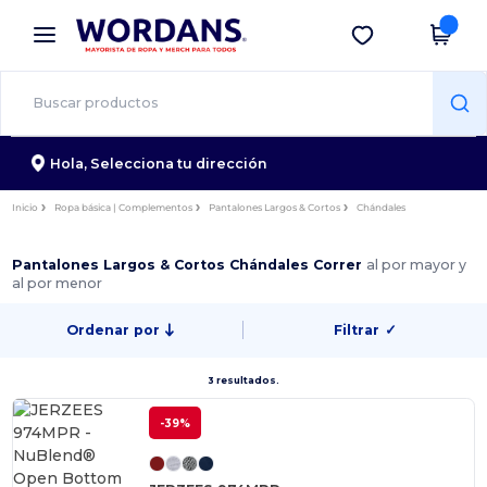
×
App de Wordans
Descargar app
¡Mejores precios en app!
Hola,
Selecciona tu dirección
Inicio
Ropa básica | Complementos
Pantalones Largos & Cortos
Chándales
Pantalones Largos & Cortos Chándales Correr
al por mayor y
al por menor
Ordenar por
Filtrar
✓
3 resultados.
-39%