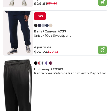
$24,61
$34,80
-66%
Bella+Canvas 4737
Unisex 10oz Sweatpant
A partir de:
$24,24
$70,43
Holloway 229562
Pantalones Retro de Rendimiento Deportivo