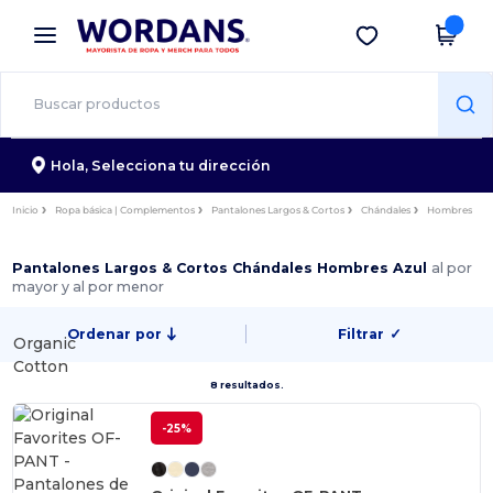
×
App de Wordans
Descargar app
¡Mejores precios en app!
Hola,
Selecciona tu dirección
Inicio
Ropa básica | Complementos
Pantalones Largos & Cortos
Chándales
Hombres
Pantalones Largos & Cortos Chándales Hombres Azul
al por
mayor y al por menor
Ordenar por
Filtrar
✓
Organic
Cotton
8 resultados.
-25%