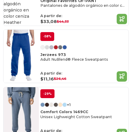
Original Favorites OF-PANT
Pantalones de algodón orgánico en color ceniza Heather
A partir de:
$33,08
$44,33
-58%
Jerzees 973
Adult NuBlend® Fleece Sweatpants
A partir de:
$11,16
$26,46
-29%
+1
Comfort Colors 1469CC
Unisex Lighweight Cotton Sweatpant
A partir de: