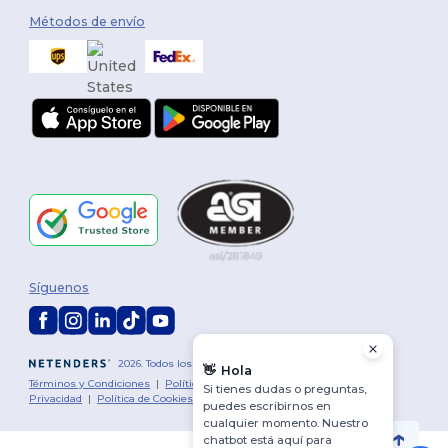
Métodos de envío
Síguenos
2026. Todos los derechos reservados
👋
Hola
Términos y Condiciones
|
Política de personalización
|
Política de
Si tienes dudas o preguntas,
Privacidad
|
Política de Cookies
|
Mapa del sitio
puedes escribirnos en
cualquier momento. Nuestro
chatbot está aquí para