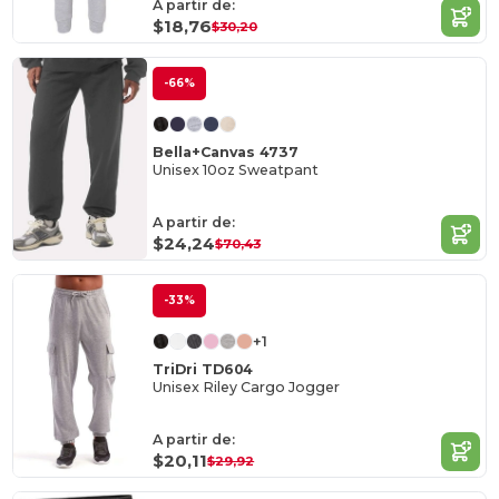
A partir de:
$18,76
$30,20
-66%
Bella+Canvas 4737
Unisex 10oz Sweatpant
A partir de:
$24,24
$70,43
-33%
+1
TriDri TD604
Unisex Riley Cargo Jogger
A partir de:
$20,11
$29,92