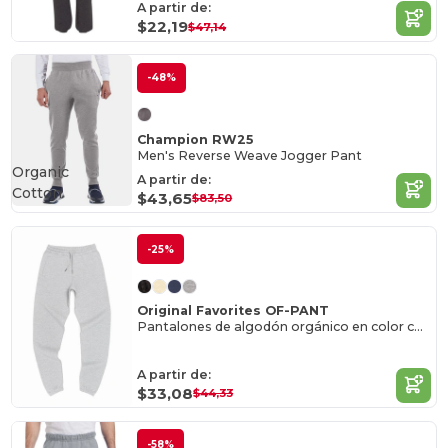
A partir de:
$22,19
$47,14
-48%
Champion RW25
Men's Reverse Weave Jogger Pant
Organic
A partir de:
Cotton
$43,65
$83,50
-25%
Original Favorites OF-PANT
Pantalones de algodón orgánico en color ceniza Heather
A partir de:
$33,08
$44,33
-58%