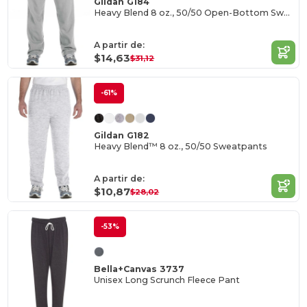
Gildan G184
Heavy Blend 8 oz., 50/50 Open-Bottom Sweatpants
A partir de:
$14,63
$31,12
-61%
Gildan G182
Heavy Blend™ 8 oz., 50/50 Sweatpants
A partir de:
$10,87
$28,02
-53%
Bella+Canvas 3737
Unisex Long Scrunch Fleece Pant