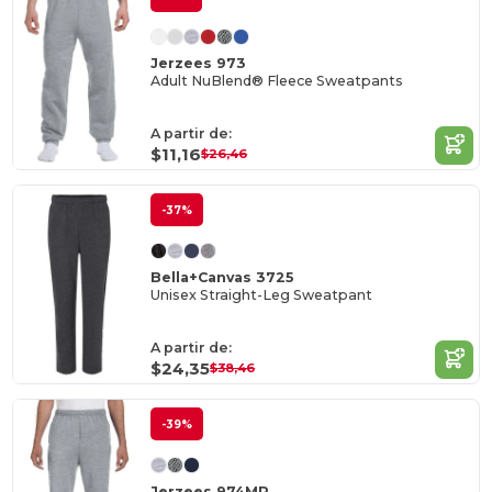
Jerzees 973
Adult NuBlend® Fleece Sweatpants
A partir de:
$11,16
$26,46
-37%
Bella+Canvas 3725
Unisex Straight-Leg Sweatpant
A partir de:
$24,35
$38,46
-39%
Jerzees 974MP