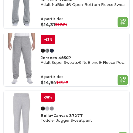
Adult NuBlend® Open-Bottom Fleece Sweatpants
A partir de:
$14,31
$23,34
-43%
Jerzees 4850P
Adult Super Sweats® NuBlend® Fleece Pocketed Sweatpants
A partir de:
$14,94
$26,10
-38%
Bella+Canvas 3727T
Toddler Jogger Sweatpant