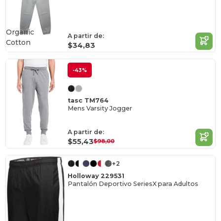
Organic
A partir de:
Cotton
$34,83
-43%
tasc TM764
Mens Varsity Jogger
A partir de:
$55,43
$98,00
+2
Holloway 229531
Pantalón Deportivo SeriesX para Adultos