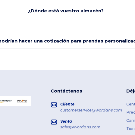
¿Dónde está vuestro almacén?
odrían hacer una cotización para prendas personaliza
Contáctenos
Déj
Cliente
Cent
customerservice@wordans.com
Prec
Cami
Venta
sales@wordans.com
Tien