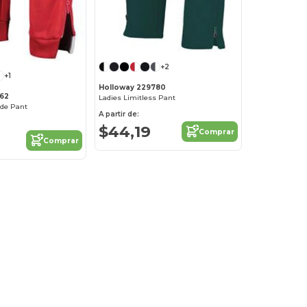
+2
+1
Holloway 229780
762
Ladies Limitless Pant
ade Pant
A partir de:
$44,19
Comprar
Comprar