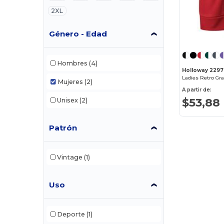
2XL
Género - Edad
Hombres
(4)
Holloway 229
Ladies Retro Gr
Mujeres
(2)
A partir de:
$53,88
Unisex
(2)
Patrón
Vintage
(1)
Uso
Deporte
(1)