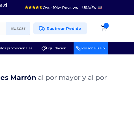
 80$
Over 10k+ Reviews
USA
/
Es
Buscar
Rastrear Pedido
los promocionales
Liquidación
¡Personalízalo!
res Marrón
al por mayor y al por