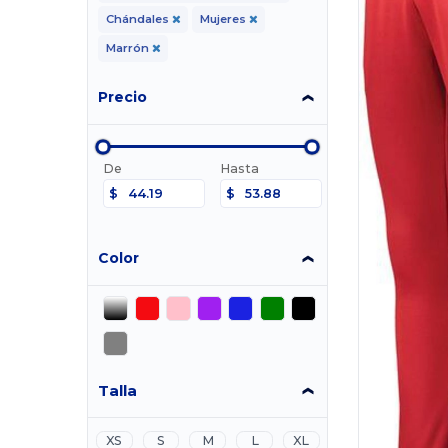
Chándales
Mujeres
Marrón
Precio
De
Hasta
$
$
Color
Talla
XS
S
M
L
XL