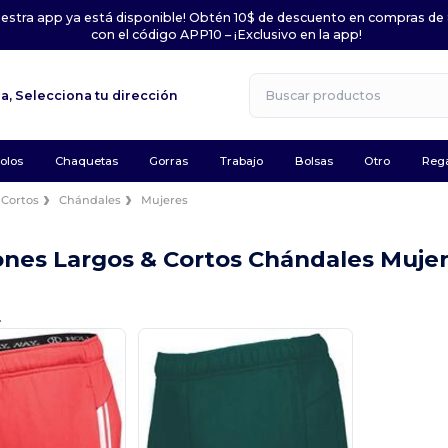
uestra app ya está disponible! Obtén 10$ de descuento en compras de
con el código APP10 – ¡Exclusivo en la app!
la,
Selecciona tu dirección
olos
Chaquetas
Gorras
Trabajo
Bolsas
Otro
Rega
 Cortos
Chándales
Mujeres
ones Largos & Cortos Chándales Muje
.