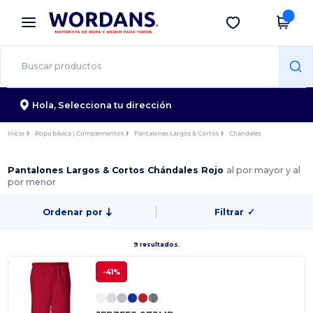
×
App de Wordans
Descargar app
¡Mejores precios en app!
Hola,
Selecciona tu dirección
Inicio
Ropa básica | Complementos
Pantalones Largos & Cortos
Chándales
Pantalones Largos & Cortos Chándales Rojo
al por mayor y al
por menor
Ordenar por
Filtrar
✓
9 resultados.
-41%