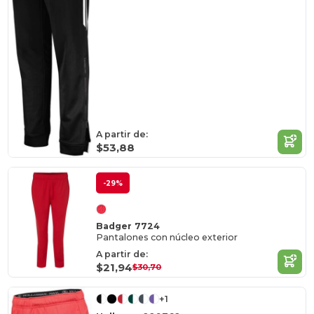
A partir de:
$53,88
-29%
Badger 7724
Pantalones con núcleo exterior
A partir de:
$21,94
$30,70
+1