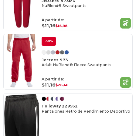
JERZEES 973MR
NuBlend® Sweatpants
A partir de:
$11,16
$18,98
-58%
Jerzees 973
Adult NuBlend® Fleece Sweatpants
A partir de:
$11,16
$26,46
Holloway 229562
Pantalones Retro de Rendimiento Deportivo