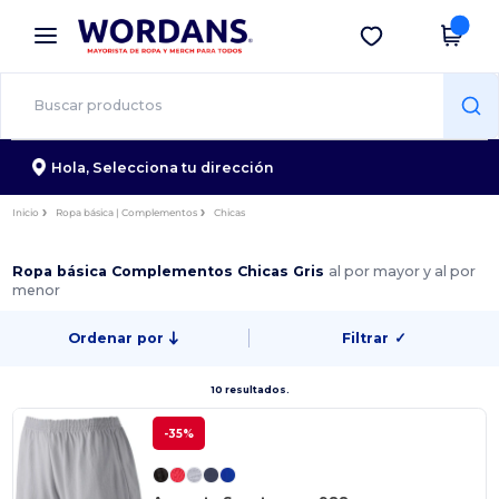
×
App de Wordans
Descargar app
¡Mejores precios en app!
Hola,
Selecciona tu dirección
Inicio
Ropa básica | Complementos
Chicas
Ropa básica Complementos Chicas Gris
al por mayor y al por
menor
Ordenar por
Filtrar
✓
10 resultados.
-35%