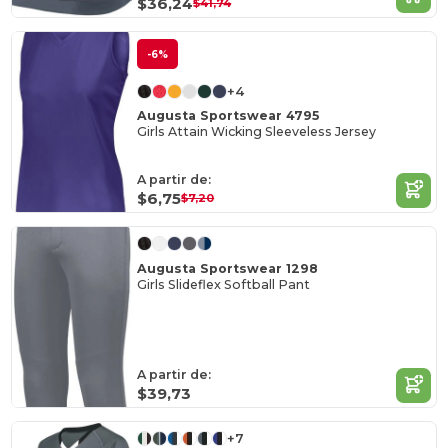
$36,24
$41,74
-6%
+4
Augusta Sportswear 4795
Girls Attain Wicking Sleeveless Jersey
A partir de:
$6,75
$7,20
Augusta Sportswear 1298
Girls Slideflex Softball Pant
A partir de:
$39,73
+7