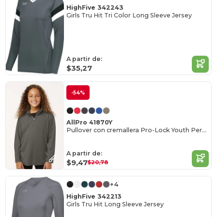
HighFive 342243
Girls Tru Hit Tri Color Long Sleeve Jersey
A partir de:
$35,27
-54%
AllPro 41870Y
Pullover con cremallera Pro-Lock Youth Performance Quarter-Zip
A partir de:
$9,47
$20,78
+4
HighFive 342213
Girls Tru Hit Long Sleeve Jersey