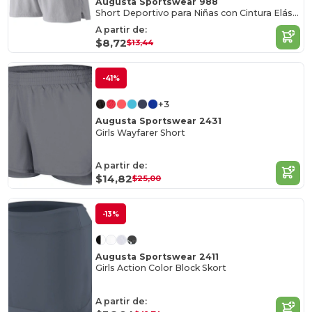
Augusta Sportswear 988
Short Deportivo para Niñas con Cintura Elástica
A partir de:
$8,72
$13,44
-41%
+3
Augusta Sportswear 2431
Girls Wayfarer Short
A partir de:
$14,82
$25,00
-13%
Augusta Sportswear 2411
Girls Action Color Block Skort
A partir de: