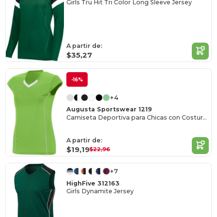
Girls Tru Hit Tri Color Long Sleeve Jersey
A partir de:
$35,27
-16%
+4
Augusta Sportswear 1219
Camiseta Deportiva para Chicas con Costuras de Princesa
A partir de:
$19,19
$22,96
+7
HighFive 312163
Girls Dynamite Jersey