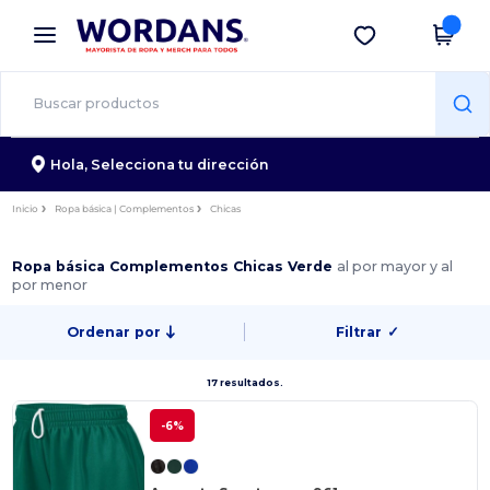
×
App de Wordans
Descargar app
¡Mejores precios en app!
Hola,
Selecciona tu dirección
Inicio
Ropa básica | Complementos
Chicas
Ropa básica Complementos Chicas Verde
al por mayor y al
por menor
Ordenar por
Filtrar
✓
17 resultados.
-6%