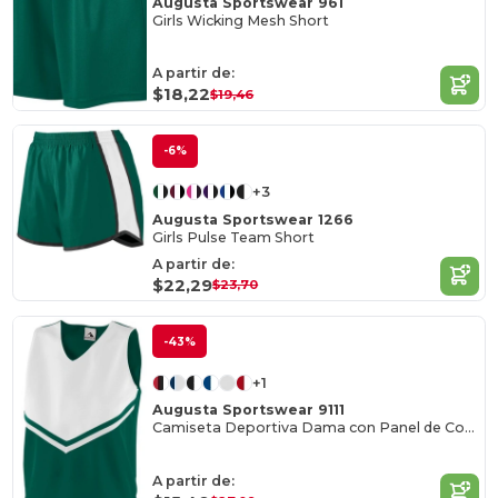
Augusta Sportswear 961
Girls Wicking Mesh Short
A partir de:
$18,22
$19,46
-6%
+3
Augusta Sportswear 1266
Girls Pulse Team Short
A partir de:
$22,29
$23,70
-43%
+1
Augusta Sportswear 9111
Camiseta Deportiva Dama con Panel de Contraste
A partir de: