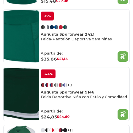
$15,48
$27,08
-13%
Augusta Sportswear 2421
Falda-Pantalón Deportiva para Niñas
A partir de:
$35,66
$41,14
-44%
+3
Augusta Sportswear 9146
Falda Deportiva Niña con Estilo y Comodidad
A partir de:
$24,85
$44,60
+11