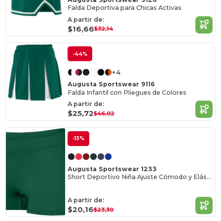
Falda Deportiva para Chicas Activas
A partir de:
$16,66
$32,14
-44%
+4
Augusta Sportswear 9116
Falda Infantil con Pliegues de Colores
A partir de:
$25,72
$46,02
-13%
Augusta Sportswear 1233
Short Deportivo Niña Ajuste Cómodo y Elástico
A partir de:
$20,16
$23,30