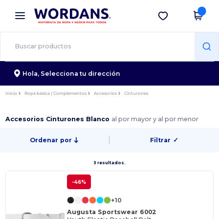
×
App de Wordans
Descargar app
¡Mejores precios en app!
Hola,
Selecciona tu dirección
Inicio
Ropa básica | Complementos
Accesorios
Cinturones
Accesorios Cinturones Blanco
al por mayor y al por menor
Ordenar por
Filtrar
✓
3 resultados.
-46%
+10
Augusta Sportswear 6002