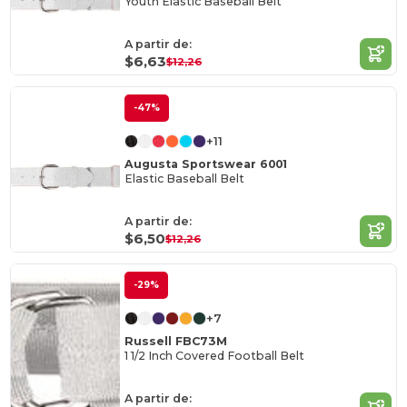
Youth Elastic Baseball Belt
A partir de:
$6,63
$12,26
-47%
+11
Augusta Sportswear 6001
Elastic Baseball Belt
A partir de:
$6,50
$12,26
-29%
+7
Russell FBC73M
1 1/2 Inch Covered Football Belt
A partir de: