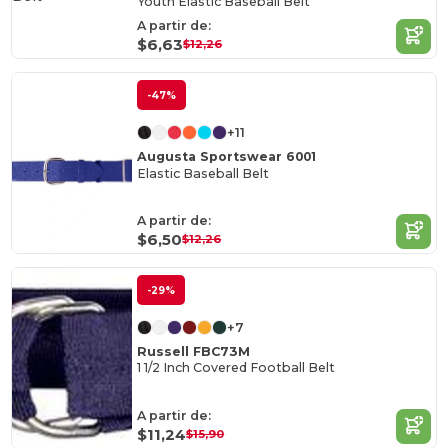
Youth Elastic Baseball Belt
A partir de:
$6,63
$12,26
-47%
+11
Augusta Sportswear 6001
Elastic Baseball Belt
A partir de:
$6,50
$12,26
-29%
+7
Russell FBC73M
1 1/2 Inch Covered Football Belt
A partir de:
$11,24
$15,90