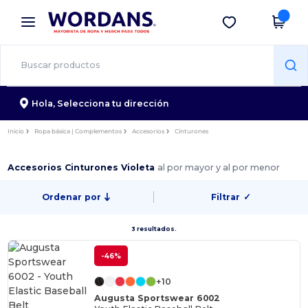
×
App de Wordans
Descargar app
¡Mejores precios en app!
Hola,
Selecciona tu dirección
Inicio
Ropa básica | Complementos
Accesorios
Cinturones
Accesorios Cinturones Violeta
al por mayor y al por menor
Ordenar por
Filtrar
✓
3 resultados.
-46%
+10
Augusta Sportswear 6002