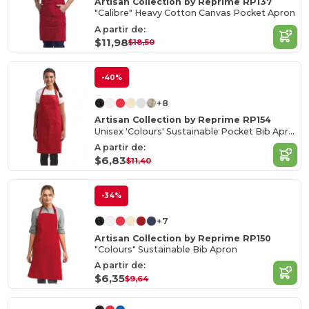
Artisan Collection by Reprime RP137
"Calibre" Heavy Cotton Canvas Pocket Apron
A partir de:
$11,98
$18,50
-40%
+8
Artisan Collection by Reprime RP154
Unisex 'Colours' Sustainable Pocket Bib Apron
A partir de:
$6,83
$11,40
-34%
+7
Artisan Collection by Reprime RP150
"Colours" Sustainable Bib Apron
A partir de:
$6,35
$9,64