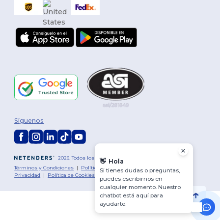
Síguenos
2026. Todos los derechos reservados
👋
Hola
Términos y Condiciones
|
Política de personalización
|
Política de
Si tienes dudas o preguntas,
Privacidad
|
Política de Cookies
|
Mapa del sitio
puedes escribirnos en
cualquier momento. Nuestro
chatbot está aquí para
ayudarte.