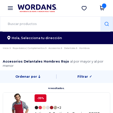
×
App de Wordans
Descargar app
¡Mejores precios en app!
Hola,
Selecciona tu dirección
Inicio
Ropa básica | Complementos
Accesorios
Delantales
Hombres
Accesorios Delantales Hombres Rojo
al por mayor y al por
menor
Ordenar por
Filtrar
✓
4 resultados.
-35%
+2