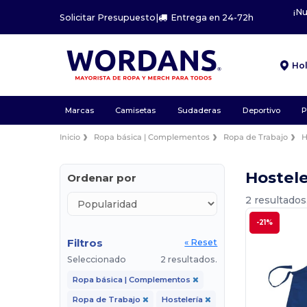
¡N
Solicitar Presupuesto
|
Entrega en 24-72h
Ho
Marcas
Camisetas
Sudaderas
Deportivo
P
Inicio
Ropa básica | Complementos
Ropa de Trabajo
H
Hostele
Ordenar por
2 resultados
-21%
Filtros
« Reset
Seleccionado
2 resultados.
Ropa básica | Complementos
Ropa de Trabajo
Hostelería