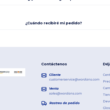
¿Cuándo recibiré mi pedido?
Contáctenos
Déj
Cliente
Cent
customerservice@wordans.com
Prec
Cami
Venta
sales@wordans.com
Tien
Dev
Rastreo de pedido
Glos