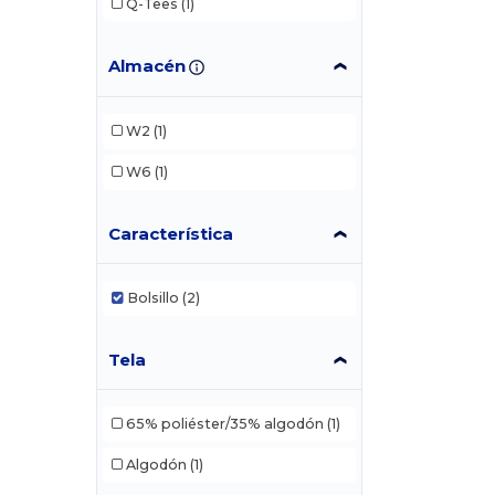
Q-Tees
(1)
Almacén
W2
(1)
W6
(1)
Característica
Bolsillo
(2)
Tela
65% poliéster/35% algodón
(1)
Algodón
(1)