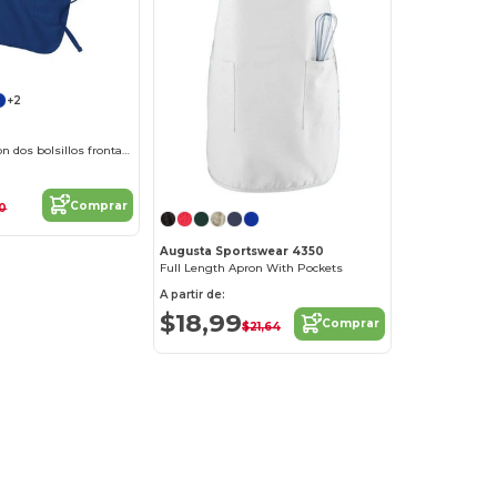
+2
Delantal largo con dos bolsillos frontales
Comprar
0
Augusta Sportswear 4350
Full Length Apron With Pockets
A partir de:
$18,99
Comprar
$21,64