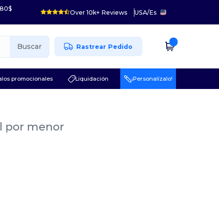
 80$
Over 10k+ Reviews
USA
/
Es
Buscar
Rastrear Pedido
los promocionales
Liquidación
¡Personalízalo!
al por menor