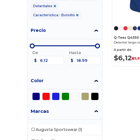
Delantales
Característica : Bolsillo
Precio
Q-Tees Q4350
A partir de:
De
Hasta
$6,12
$7,7
$
$
Color
Marcas
Augusta Sportswear
(1)