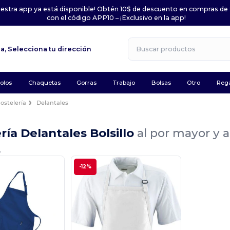
uestra app ya está disponible! Obtén 10$ de descuento en compras de
con el código APP10 – ¡Exclusivo en la app!
la,
Selecciona tu dirección
olos
Chaquetas
Gorras
Trabajo
Bolsas
Otro
Rega
ostelería
Delantales
ría Delantales Bolsillo
al por mayor y 
.
-12%