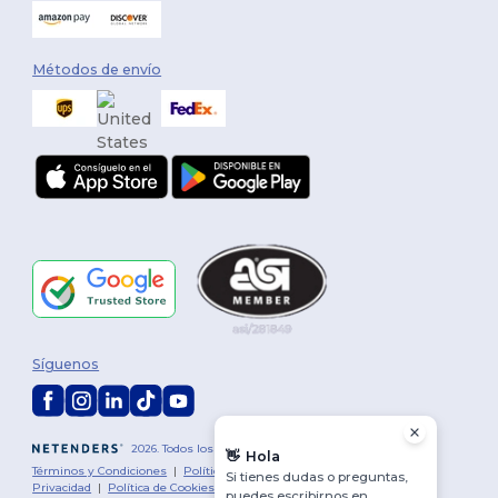
Métodos de envío
Síguenos
2026. Todos los derechos reservados
👋
Hola
Términos y Condiciones
|
Política de personalización
|
Política de
Si tienes dudas o preguntas,
Privacidad
|
Política de Cookies
|
Mapa del sitio
puedes escribirnos en