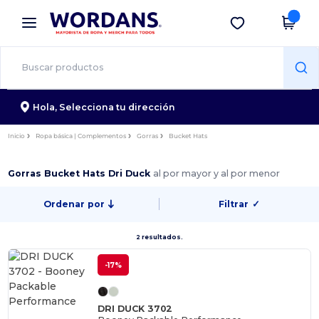
×
App de Wordans
Descargar app
¡Mejores precios en app!
Hola,
Selecciona tu dirección
Inicio
Ropa básica | Complementos
Gorras
Bucket Hats
Gorras Bucket Hats Dri Duck
al por mayor y al por menor
Ordenar por
Filtrar
✓
2 resultados.
-17%
DRI DUCK 3702