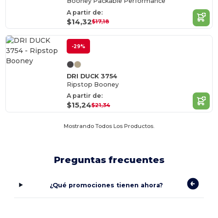
Booney Packable Performance
A partir de:
$14,32
$17,18
-29%
DRI DUCK 3754
Ripstop Booney
A partir de:
$15,24
$21,34
Mostrando Todos Los Productos.
Preguntas frecuentes
¿Qué promociones tienen ahora?