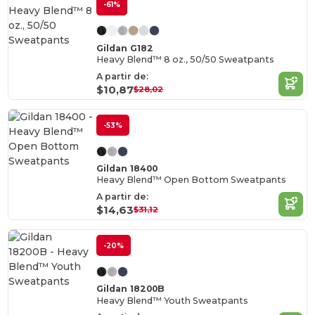
-61%
Gildan G182
Heavy Blend™ 8 oz., 50/50 Sweatpants
A partir de:
$10,87
$28,02
-53%
Gildan 18400
Heavy Blend™ Open Bottom Sweatpants
A partir de:
$14,63
$31,12
-20%
Gildan 18200B
Heavy Blend™ Youth Sweatpants