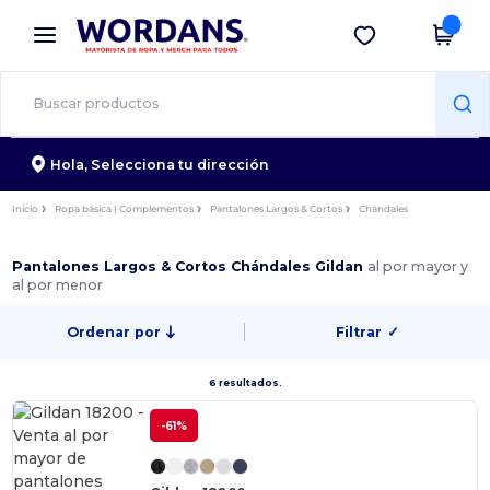
×
App de Wordans
Descargar app
¡Mejores precios en app!
Hola,
Selecciona tu dirección
Inicio
Ropa básica | Complementos
Pantalones Largos & Cortos
Chándales
Pantalones Largos & Cortos Chándales Gildan
al por mayor y
al por menor
Ordenar por
Filtrar
✓
6 resultados.
-61%