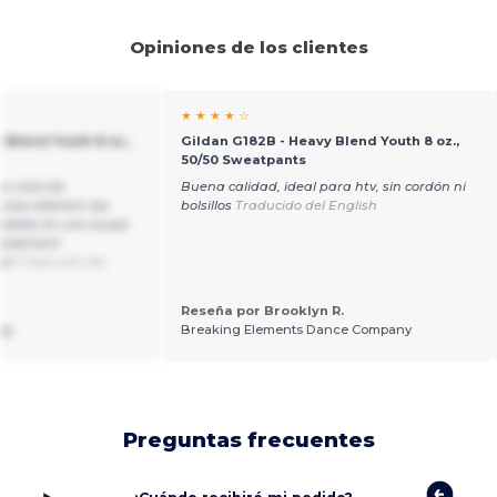
Opiniones de los clientes
★ ★ ★ ★ ☆
 Blend Youth 8 oz.,
Gildan G182B - Heavy Blend Youth 8 oz.,
50/50 Sweatpants
'un club de
Buena calidad, ideal para htv, sin cordón ni
eunes adorent ces
bolsillos
Traducido del English
rtables et une coupe
 facilement
ci!
Traducido del
Reseña por Brooklyn R.
ng
Breaking Elements Dance Company
Preguntas frecuentes