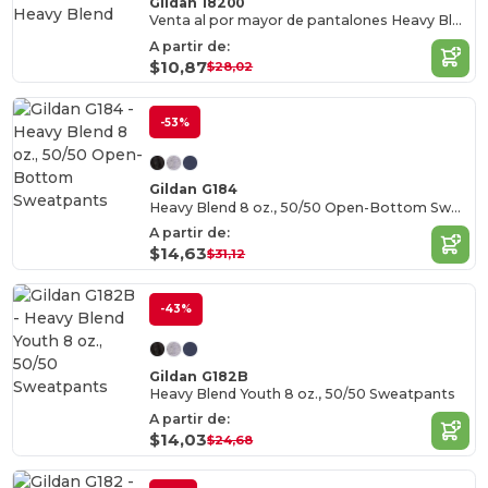
Gildan 18200
Venta al por mayor de pantalones Heavy Blend
A partir de:
$10,87
$28,02
-53%
Gildan G184
Heavy Blend 8 oz., 50/50 Open-Bottom Sweatpants
A partir de:
$14,63
$31,12
-43%
Gildan G182B
Heavy Blend Youth 8 oz., 50/50 Sweatpants
A partir de:
$14,03
$24,68