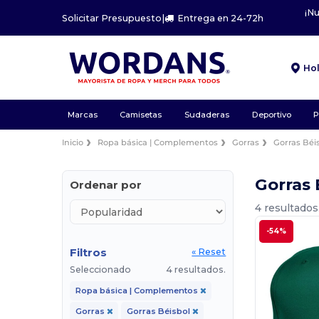
¡N
Solicitar Presupuesto
|
Entrega en 24-72h
Ho
Marcas
Camisetas
Sudaderas
Deportivo
P
Inicio
Ropa básica | Complementos
Gorras
Gorras Béi
Gorras 
Ordenar por
4 resultados
-54%
Filtros
« Reset
Seleccionado
4 resultados.
Ropa básica | Complementos
Gorras
Gorras Béisbol