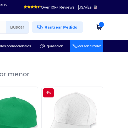
 80$
Over 10k+ Reviews
USA
/
Es
Buscar
Rastrear Pedido
los promocionales
Liquidación
¡Personalízalo!
por menor
-1%