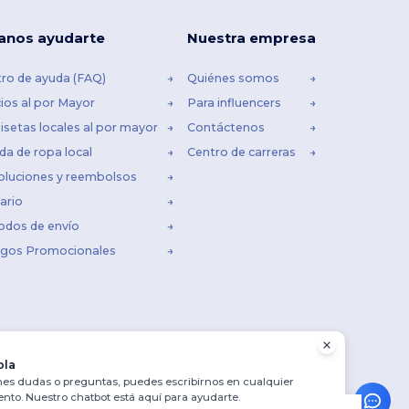
anos ayudarte
Nuestra empresa
ro de ayuda (FAQ)
Quiénes somos
ios al por Mayor
Para influencers
setas locales al por mayor
Contáctenos
da de ropa local
Centro de carreras
oluciones y reembolsos
ario
odos de envío
igos Promocionales
ola
enes dudas o preguntas, puedes escribirnos en cualquier
to. Nuestro chatbot está aquí para ayudarte.