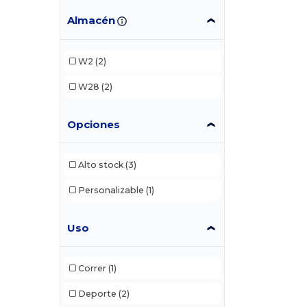
Almacén
W2
(2)
W28
(2)
Opciones
Alto stock
(3)
Personalizable
(1)
Uso
Correr
(1)
Deporte
(2)