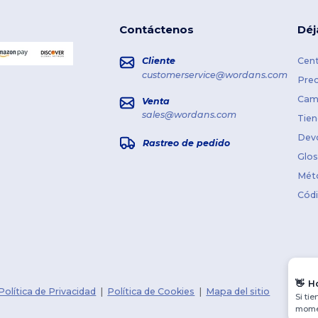
Contáctenos
Déj
Cliente
Cent
customerservice@wordans.com
Prec
Cami
Venta
sales@wordans.com
Tien
Dev
Rastreo de pedido
Glos
Mét
Cód
👋
H
Política de Privacidad
|
Política de Cookies
|
Mapa del sitio
Si ti
momen