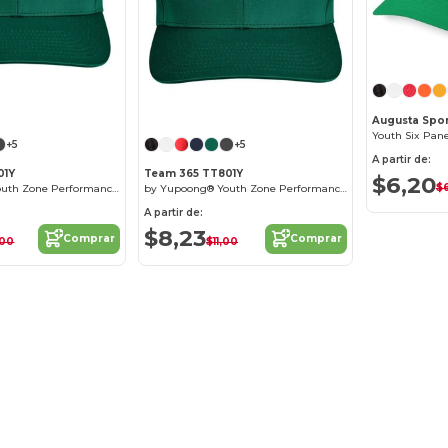
¡Personalízalo!
Augusta Spo
+5
+5
A partir de:
01Y
Team 365 TT801Y
$6,20
$
by Yupoong® Youth Zone Performance Cap
by Yupoong® Youth Zone Performance Cap
A partir de:
$8,23
Comprar
Comprar
,00
$11,00