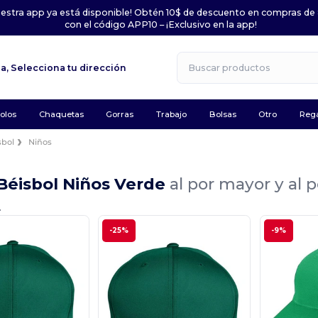
uestra app ya está disponible! Obtén 10$ de descuento en compras de
con el código APP10 – ¡Exclusivo en la app!
la,
Selecciona tu dirección
olos
Chaquetas
Gorras
Trabajo
Bolsas
Otro
Rega
sbol
Niños
Béisbol Niños Verde
al por mayor y al 
.
-25%
-9%