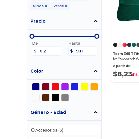
Niños
Verde
Precio
De
Hasta
$
$
Team 365 TT8
A partir de:
Color
$8,23
$18
Género - Edad
Accesorios
(3)