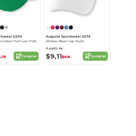
+5
rtswear 6206
Augusta Sportswear 6236
Youth Six Panel Cotton Twill Low Profile Cap
Athletic Mesh Cap Youth
A partir de:
$9,11
Comprar
Comprar
6,78
$9,16