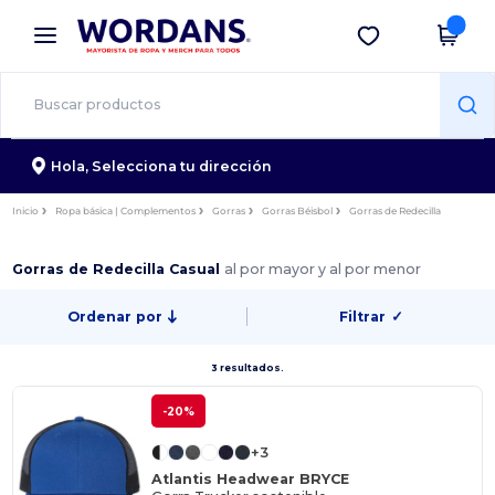
×
App de Wordans
Descargar app
¡Mejores precios en app!
Hola,
Selecciona tu dirección
Inicio
Ropa básica | Complementos
Gorras
Gorras Béisbol
Gorras de Redecilla
Gorras de Redecilla Casual
al por mayor y al por menor
Ordenar por
Filtrar
✓
3 resultados.
-20%
+3
Atlantis Headwear BRYCE