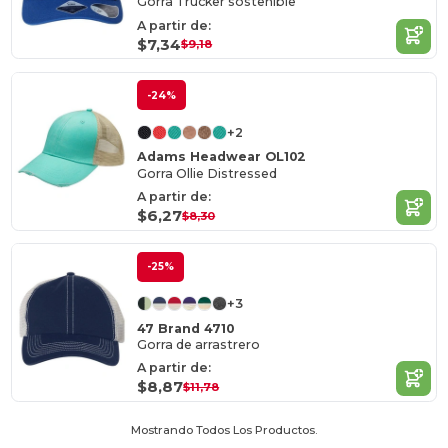
Gorra Trucker sostenible
A partir de:
$7,34
$9,18
-24%
+2
Adams Headwear OL102
Gorra Ollie Distressed
A partir de:
$6,27
$8,30
-25%
+3
47 Brand 4710
Gorra de arrastrero
A partir de:
$8,87
$11,78
Mostrando Todos Los Productos.