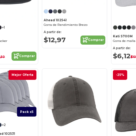
¡Personalízalo!
Ahead 102541
Gorra de Rendimiento Brezo
+1
A partir de:
Kati S700M
$12,97
Comprar
ucker
Gorra de mall
A partir de:
$6,12
Comprar
,50
$10
Mejor Oferta
-25%
Pack x5
+2
ad 102531