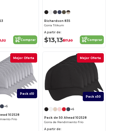
53
Richardson 835
Gorra Tilikum
A partir de:
$13,13
Comprar
Comprar
1,32
$17,50
Mejor Oferta
Mejor Oferta
Pack x10
Pack x50
+6
+6
head 102528
Pack de 50 Ahead 102528
miento Frío
Gorra de Rendimiento Frío
A partir de: