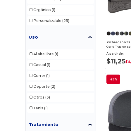
W33
(1)
Wolverine
(1)
Orgánico
(1)
W45
(4)
YP Classics
(3)
Personalizable
(25)
W46
(1)
Yupoong
(2)
Uso
W49
(1)
Richardson 11
Gorra Trucker so
W50
(12)
A partir de:
Al aire libre
(1)
W52
(9)
$11,25
$15
Casual
(1)
W54
(1)
Correr
(1)
-25%
W55
(33)
Deporte
(2)
Otros
(3)
Tenis
(1)
Tratamiento