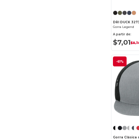
DRI DUCK 327
Gorra Legend
A partir de:
$7,01
$8,7
-61%