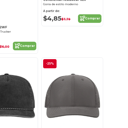
Gorra de estilo moderno
¡Personalízalo!
A partir de:
$4,85
Comprar
$7,79
12WF
Trucker
Comprar
$16,00
-25%
¡Personalízalo!
¡Personalízalo!