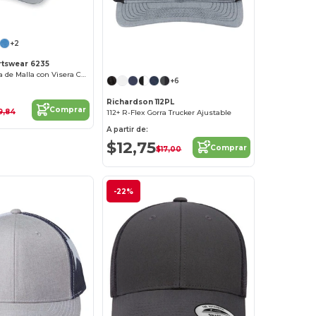
+2
¡Personalízalo!
tswear 6235
Gorra Deportiva de Malla con Visera Curva
+6
Richardson 112PL
Comprar
9,84
112+ R-Flex Gorra Trucker Ajustable
A partir de:
$12,75
Comprar
$17,00
-22%