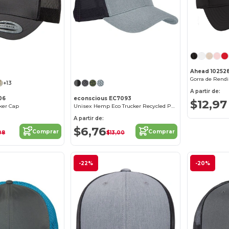
¡Personalízalo!
Ahead 10252
Gorra de Rendi
+13
A partir de:
06
econscious EC7093
$12,97
cker Cap
Unisex Hemp Eco Trucker Recycled Polyester Mesh Cap
A partir de:
$6,76
Comprar
Comprar
08
$13,00
-22%
-20%