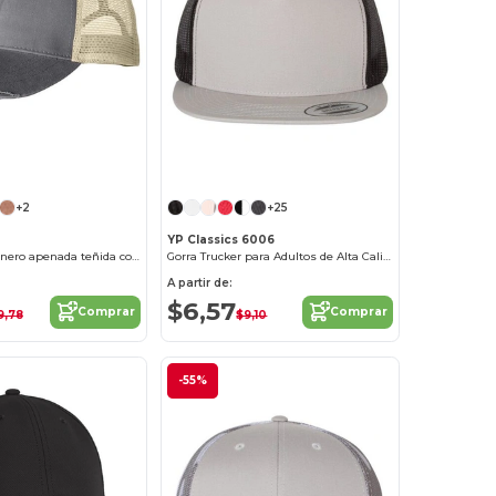
+2
+25
YP Classics 6006
Gorra de camionero apenada teñida con pigmento de 6 paneles
Gorra Trucker para Adultos de Alta Calidad
A partir de:
$6,57
Comprar
Comprar
9,78
$9,10
-55%