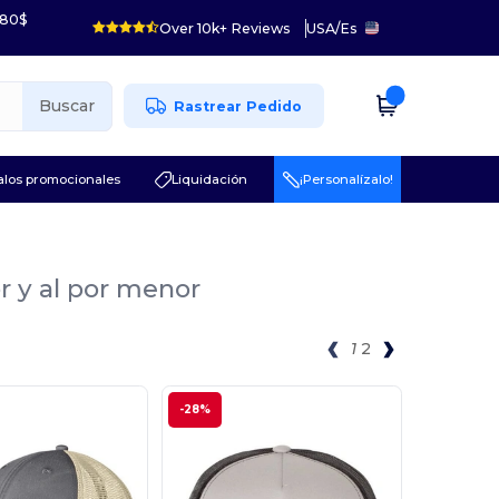
 80$
Over 10k+ Reviews
USA
/
Es
Buscar
Rastrear Pedido
los promocionales
Liquidación
¡Personalízalo!
r y al por menor
1
2
-28%