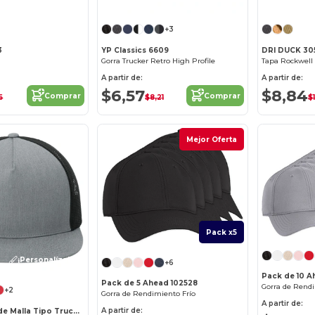
+3
3
YP Classics 6609
DRI DUCK 30
Gorra Trucker Retro High Profile
Tapa Rockwell
A partir de:
A partir de:
$6,57
$8,84
Comprar
Comprar
6
$8,21
$1
Mejor Oferta
Pack x5
¡Personalízalo!
+6
Pack de 10 A
Pack de 5 Ahead 102528
Gorra de Rendi
+2
Gorra de Rendimiento Frío
A partir de:
A partir de:
Gorra Clásica de Malla Tipo Trucker de 5 Paneles