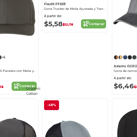
Flexfit FF6511
Gorra Trucker de Malla Ajustada y Transpirable
A partir de:
$5,58
Comprar
$12,78
¡Personalízalo!
+5
Adams OL102
Gorra Trucker de 6 Paneles con Malla y Estilo
A partir de:
$6,46
Comprar
,78
$
Organic
Cotton
-48%