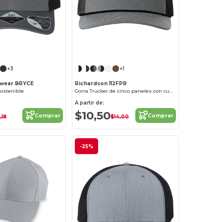
¡Personalízalo!
¡Personalízalo!
+3
+1
dwear BRYCE
Richardson 112FPR
sostenible
Gorra Trucker de cinco paneles con cuerda
A partir de:
$10,50
Comprar
Comprar
,18
$14,00
-25%