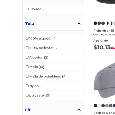
Lavado
(1)
Tela
Richardson 113
Gorra Foamie Tr
100% algodón
(1)
A partir de:
$10,13
100% poliéster
(2)
$13
Algodón
(2)
Malla
(10)
Malla de polietileno
(4)
Nylon
(1)
polyester
(9)
Fit
Pack de 5 Ahe