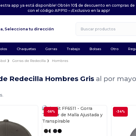
uestra app ya está disponible! Obtén 10$ de descuento en compras de
con el código APP10 – ¡Exclusivo en la app!
la,
Selecciona tu dirección
olos
Chaquetas
Gorras
Trabajo
Bolsas
Otro
Rega
sbol
Gorras de Redecilla
Hombres
de Redecilla Hombres Gris
al por mayo
s.
-56%
-34%