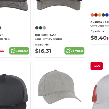
¡Personalízalo!
¡Personalízalo!
Augusta Spor
A partir de:
2RE
DRI DUCK 3458
$8,40
$
stenible
Gorra Territory Trucker
A partir de:
$16,31
Comprar
Comprar
,00
-44%