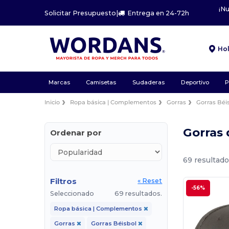
¡N
Solicitar Presupuesto
|
Entrega en 24-72h
Ho
Marcas
Camisetas
Sudaderas
Deportivo
P
Inicio
Ropa básica | Complementos
Gorras
Gorras Béi
Gorras 
Ordenar por
69 resultado
Filtros
« Reset
-56%
Seleccionado
69 resultados.
Ropa básica | Complementos
Gorras
Gorras Béisbol