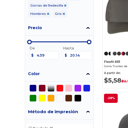
Gorras de Redecilla
Hombres
Gris
Precio
De
Hasta
$
$
Flexfit 6511
A partir de:
Color
$5,58
$12
-28%
Método de impresión