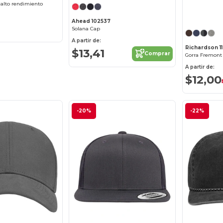
 alto rendimiento
Ahead 102537
Solana Cap
A partir de:
Richardson 1
$13,41
Comprar
Gorra Fremont 
A partir de:
$12,00
-20%
-22%
¡Personalízalo!
¡Personalízalo!