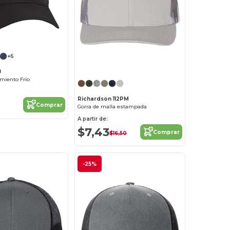
+6
¡Personalízalo!
8
miento Frío
Richardson 112PM
Comprar
Gorra de malla estampada
A partir de:
$7,43
Comprar
$16,50
-25%