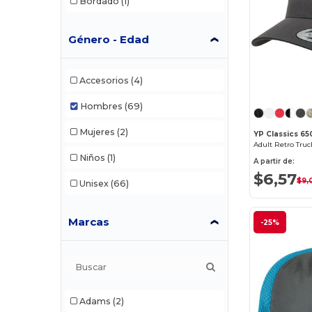
Bordado
(1)
Género - Edad
Accesorios
(4)
Hombres
(69)
Mujeres
(2)
YP Classics 65
Adult Retro Tru
Niños
(1)
A partir de:
$6,57
$9,
Unisex
(66)
Marcas
-25%
Adams
(2)