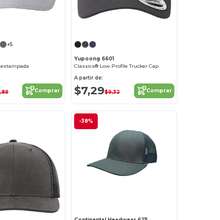
¡Personalízalo!
¡Personalízalo!
+5
Yupoong 6601
a estampada
Classics® Low Profile Trucker Cap
A partir de:
$7,29
Comprar
Comprar
,89
$9,32
-38%
Continental Headwear 6211