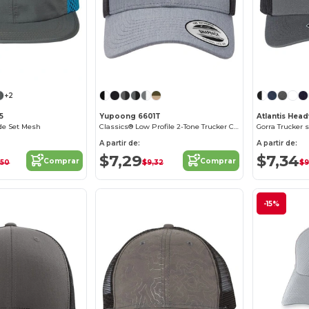
¡Personalízalo!
¡Personalízalo!
+2
5
Yupoong 6601T
Atlantis Hea
de Set Mesh
Classics® Low Profile 2-Tone Trucker Cap
Gorra Trucker 
A partir de:
A partir de:
$7,29
$7,34
Comprar
Comprar
,50
$9,32
$9
-15%